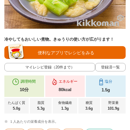
冷やしてもおいしい煮物。きゅうりの使い方が広がります！
便利なアプリでレシピをみる
マイレシピ登録（20件まで）
登録済一覧
調理時間
エネルギー
塩分
10分
80kcal
1.5g
たんぱく質
脂質
食物繊維
糖質
野菜量
5.0g
5.3g
1.3g
3.6g
101.9g
※
１人あたりの栄養成分を表示。