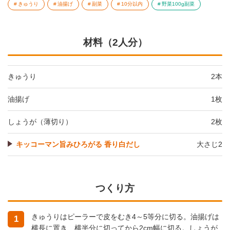
きゅうり
油揚げ
副菜
10分以内
野菜100g副菜
材料（2人分）
きゅうり
2本
油揚げ
1枚
しょうが（薄切り）
2枚
キッコーマン旨みひろがる 香り白だし
大さじ2
つくり方
きゅうりはピーラーで皮をむき4～5等分に切る。油揚げは
1
横長に置き、横半分に切ってから2cm幅に切る。しょうが