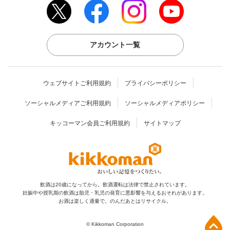
アカウント一覧
ウェブサイトご利用規約
プライバシーポリシー
ソーシャルメディアご利用規約
ソーシャルメディアポリシー
キッコーマン会員ご利用規約
サイトマップ
飲酒は20歳になってから。飲酒運転は法律で禁止されています。
妊娠中や授乳期の飲酒は胎児・乳児の発育に
悪影響を与えるおそれがあります。
お酒は楽しく適量で。のんだあとはリサイクル。
上部へ
© Kikkoman Corporation