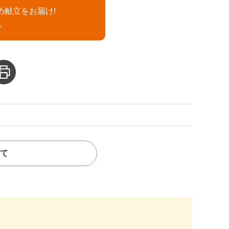
め献立をお届け!
。
て