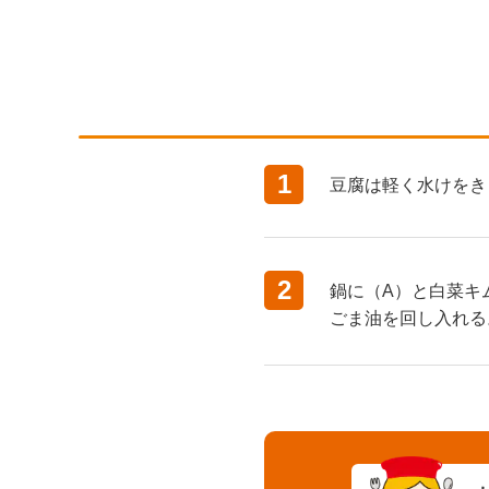
1
豆腐は軽く水けをき
2
鍋に（A）と白菜キ
ごま油を回し入れる