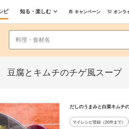
シピ
知る・楽しむ
キャンペーン
オンラ
豆腐とキムチのチゲ風スープ
だしのうまみと白菜キムチ
マイレシピ登録（20件まで）