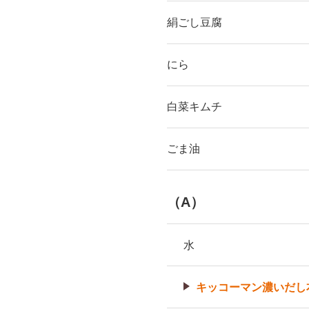
絹ごし豆腐
にら
白菜キムチ
ごま油
（A）
水
キッコーマン濃いだし本