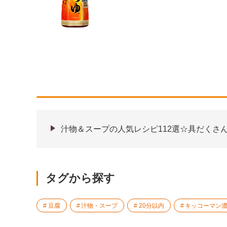
汁物＆スープの人気レシピ112選☆具だくさ
タグから探す
豆腐
汁物・スープ
20分以内
キッコーマン濃