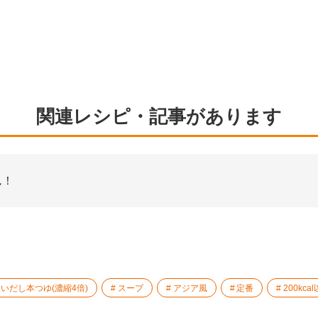
関連レシピ・記事があります
ん！
いだし本つゆ(濃縮4倍)
スープ
アジア風
定番
200kca