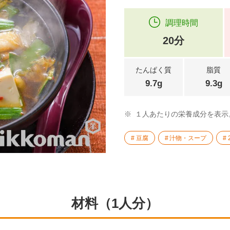
調理時間
20分
たんぱく質
脂質
9.7g
9.3g
※
１人あたりの栄養成分を表示
豆腐
汁物・スープ
材料（1人分）