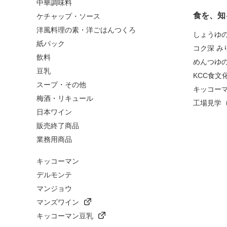
中華調味料
食を、知
ケチャップ・ソース
洋風料理の素・洋ごはんつくろ
しょうゆ
紙パック
コク深 み
飲料
めんつゆ
豆乳
KCC食文
スープ・その他
キッコー
梅酒・リキュール
工場見学
日本ワイン
販売終了商品
業務用商品
キッコーマン
デルモンテ
マンジョウ
マンズワイン
キッコーマン豆乳