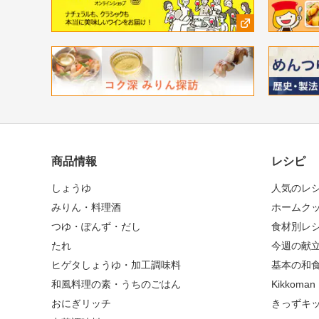
商品情報
レシピ
しょうゆ
人気のレ
みりん・料理酒
ホームク
つゆ・ぽんず・だし
食材別レ
たれ
今週の献
ヒゲタしょうゆ・加工調味料
基本の和
和風料理の素・うちのごはん
Kikkoma
おにぎリッチ
きっずキ