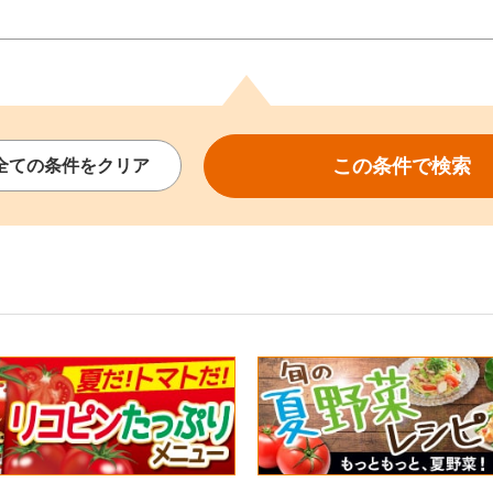
この条件で
検索
全ての
条件を
クリア