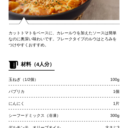
カットトマトをベースに、カレールウを加えたソースは簡単
なのに奥深い味わいです。フレークタイプのルウはとろみを
つけやすくおすすめ。
材料（4人分）
玉ねぎ（1/2個）
100g
パプリカ
1個
にんにく
1片
シーフードミックス（冷凍）
300g
デルモンテ オリーブオイル
大さじ3