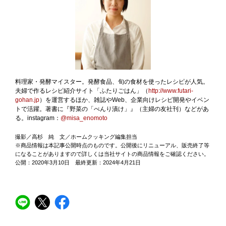
料理家・発酵マイスター。発酵食品、旬の食材を使ったレシピが人気。
夫婦で作るレシピ紹介サイト「ふたりごはん」（
http://www.futari-
gohan.jp
）を運営するほか、雑誌やWeb、企業向けレシピ開発やイベン
トで活躍。著書に『野菜の「べんり漬け」』（主婦の友社刊）などがあ
る。instagram：
@misa_enomoto
撮影／高杉 純 文／ホームクッキング編集担当
※商品情報は本記事公開時点のものです。公開後にリニューアル、販売終了等
になることがありますので詳しくは当社サイトの商品情報をご確認ください。
公開：2020年3月10日 最終更新：2024年4月21日