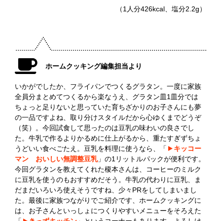
（1人分426kcal、塩分2.2g）
ホームクッキング編集担当より
いかがでしたか、フライパンでつくるグラタン。一度に家族
全員分まとめてつくるから楽なうえ、グラタン皿1皿分では
ちょっと足りないと思っていた育ちざかりのお子さんにも夢
の一品ですよね、取り分けスタイルだから心ゆくまでどうぞ
（笑）。今回試食して思ったのは豆乳の味わいの良さでし
た。牛乳で作るよりかるめに仕上がるから、重たすぎずちょ
うどいい食べごたえ。豆乳を料理に使うなら、「
キッコー
マン おいしい無調整豆乳
」の1リットルパックが便利です。
今回グラタンを教えてくれた榎本さんは、コーヒーのミルク
に豆乳を使うのもおすすめだそう。牛乳の代わりに豆乳、ま
だまだいろいろ使えそうですね、少々PRをしてしまいまし
た。最後に家族つながりでご紹介です、ホームクッキングに
は、お子さんといっしょにつくりやすいメニューをそろえた