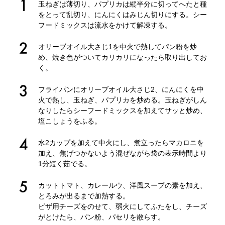
玉ねぎは薄切り、パプリカは縦半分に切ってへたと種
をとって乱切り、にんにくはみじん切りにする。シー
フードミックスは流水をかけて解凍する。
オリーブオイル大さじ1を中火で熱してパン粉を炒
め、焼き色がついてカリカリになったら取り出してお
く。
フライパンにオリーブオイル大さじ2、にんにくを中
火で熱し、玉ねぎ、パプリカを炒める。玉ねぎがしん
なりしたらシーフードミックスを加えてサッと炒め、
塩こしょうをふる。
水2カップを加えて中火にし、煮立ったらマカロニを
加え、焦げつかないよう混ぜながら袋の表示時間より
1分短く茹でる。
カットトマト、カレールウ、洋風スープの素を加え、
とろみが出るまで加熱する。
ピザ用チーズをのせて、弱火にしてふたをし、チーズ
がとけたら、パン粉、パセリを散らす。