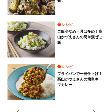
費！
レシピ
ご飯少なめ・具は多め！髙
山かづえさんの簡単混ぜご
飯
レシピ
フライパンで一発仕上げ！
髙山かづえさんの簡単キー
マカレー