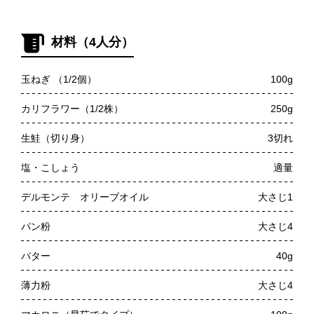
材料（4人分）
玉ねぎ （1/2個）
100g
カリフラワー（1/2株）
250g
生鮭（切り身）
3切れ
塩・こしょう
適量
デルモンテ オリーブオイル
大さじ1
パン粉
大さじ4
バター
40g
薄力粉
大さじ4