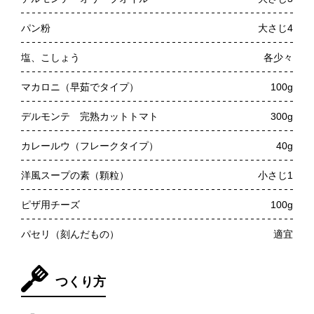
パン粉
大さじ4
塩、こしょう
各少々
マカロニ（早茹でタイプ）
100g
デルモンテ 完熟カットトマト
300g
カレールウ（フレークタイプ）
40g
洋風スープの素（顆粒）
小さじ1
ピザ用チーズ
100g
パセリ（刻んだもの）
適宜
つくり方