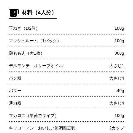
材料（4人分）
玉ねぎ（1/2個）
100g
マッシュルーム（1パック）
100g
鶏もも肉（大1枚）
300g
デルモンテ オリーブオイル
大さじ1
パン粉
大さじ4
バター
40g
薄力粉
大さじ4
マカロニ（早茹でタイプ）
100g
キッコーマン おいしい無調整豆乳
2カップ