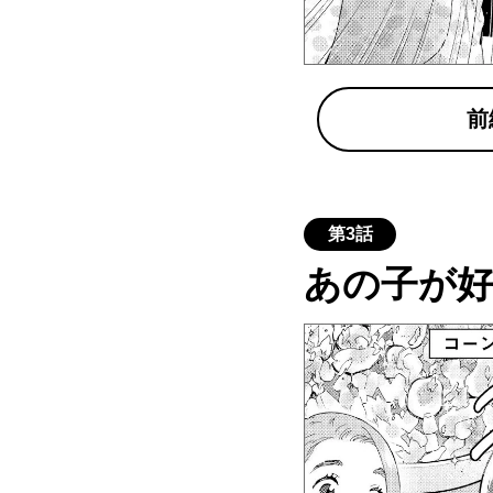
前
第3話
あの子が