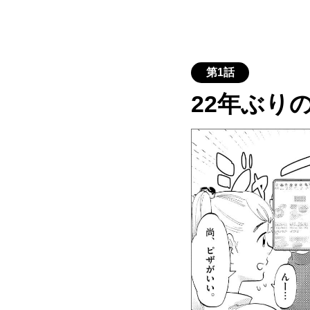
第1話
22年ぶり