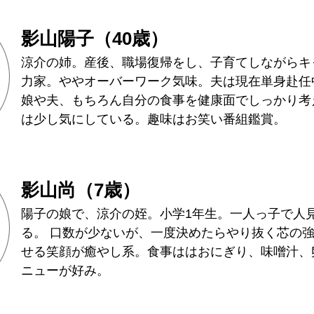
影山陽子（40歳）
涼介の姉。産後、職場復帰をし、⼦育てしながらキ
⼒家。ややオーバーワーク気味。夫は現在単身赴任
娘や夫、もちろん⾃分の⾷事を健康⾯でしっかり考
は少し気にしている。趣味はお笑い番組鑑賞。
影山尚（7歳）
陽子の娘で、涼介の姪。小学1年生。一人っ子で人
る。 口数が少ないが、一度決めたらやり抜く芯の
せる笑顔が癒やし系。食事ははおにぎり、味噌汁、
ニューが好み。