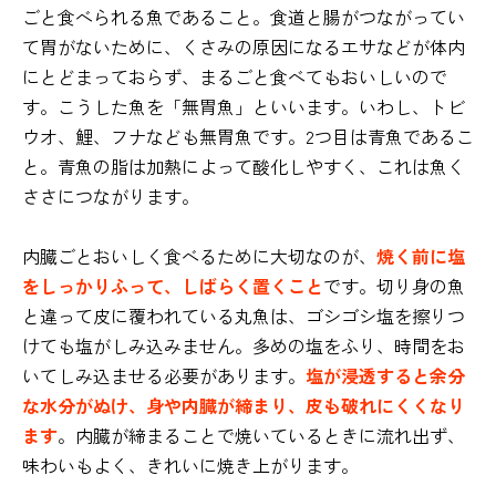
ごと食べられる魚であること。食道と腸がつながってい
て胃がないために、くさみの原因になるエサなどが体内
にとどまっておらず、まるごと食べてもおいしいので
す。こうした魚を「無胃魚」といいます。いわし、トビ
ウオ、鯉、フナなども無胃魚です。2つ目は青魚であるこ
と。青魚の脂は加熱によって酸化しやすく、これは魚く
ささにつながります。
内臓ごとおいしく食べるために大切なのが、
焼く前に塩
をしっかりふって、しばらく置くこと
です。切り身の魚
と違って皮に覆われている丸魚は、ゴシゴシ塩を擦りつ
けても塩がしみ込みません。多めの塩をふり、時間をお
いてしみ込ませる必要があります。
塩が浸透すると余分
な水分がぬけ、身や内臓が締まり、皮も破れにくくなり
ます
。内臓が締まることで焼いているときに流れ出ず、
味わいもよく、きれいに焼き上がります。