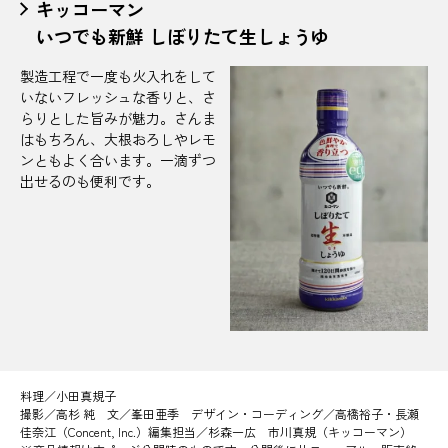
キッコーマン
いつでも新鮮 しぼりたて生しょうゆ
製造工程で一度も火入れをして
いないフレッシュな香りと、さ
らりとした旨みが魅力。さんま
はもちろん、大根おろしやレモ
ンともよく合います。一滴ずつ
出せるのも便利です。
料理／小田真規子
撮影／高杉 純 文／峯田亜季 デザイン・コーディング／高橋裕子・長瀬
佳奈江（Concent, Inc.）編集担当／杉森一広 市川真規（キッコーマン）