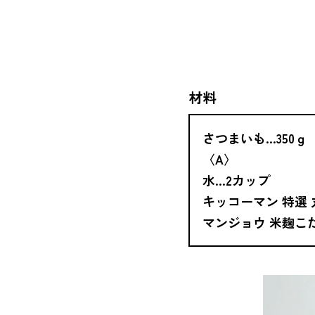
材料
さつまいも…350ｇ
〈A〉
水…2カップ
キッコーマン 特選
マンジョウ 米麹こ