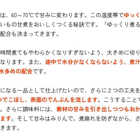
は、60～70℃で甘みに変わります。この温度帯で
ゆっ
いもの甘煮をおいしくつくる秘訣です。「ゆっくり煮
配合も決まってきます。
時間煮てもやわらかくなりすぎないよう、大きめに切
なります。また、
途中で水分がなくならないよう、煮
と水多めの配合
です。
になる一品として仕上げたいので、さらに２つの工夫
ゆでこぼし、表面のでんぷんを流します
。こうすること
。さらに調味料には、
素材の甘みを引き出しつつもお
ます
。そして甘みはみりんで。煮崩れを防ぎながら、
きます。