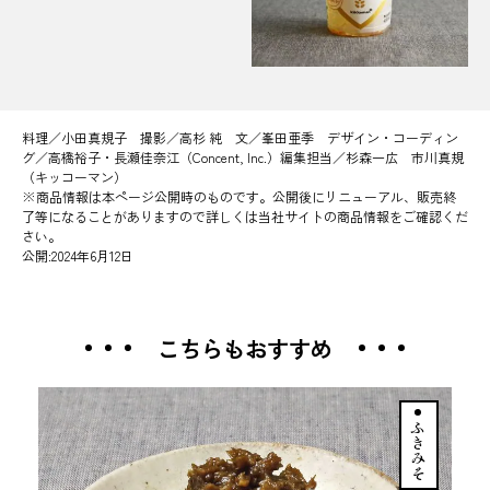
料理／小田真規子 撮影／高杉 純 文／峯田亜季 デザイン・コーディン
グ／高橋裕子・長瀬佳奈江（Concent, Inc.）編集担当／杉森一広 市川真規
（キッコーマン）
※商品情報は本ページ公開時のものです。公開後にリニューアル、販売終
了等になることがありますので詳しくは当社サイトの商品情報をご確認くだ
さい。
公開:2024年6月12日
こちらもおすすめ
ふきみそ