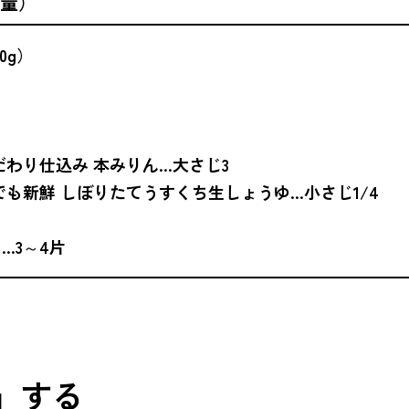
量）
0g）
だわり仕込み 本みりん…大さじ3
でも新鮮 しぼりたてうすくち生しょうゆ…小さじ1/4
…3～4片
り」する