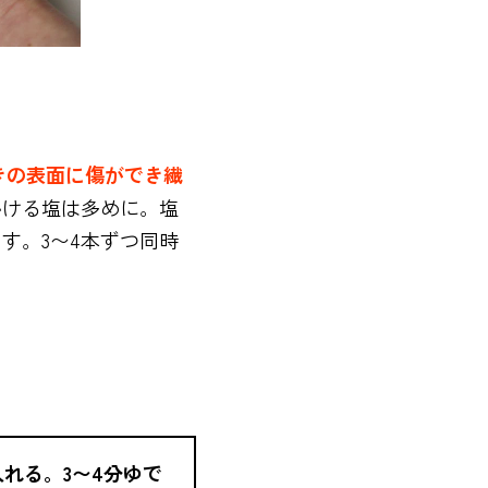
きの表面に傷ができ繊
かける塩は多めに。塩
す。3〜4本ずつ同時
れる。3〜4分ゆで