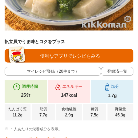
帆立貝でうま味とコクをプラス
便利なアプリでレシピをみる
マイレシピ登録（20件まで）
登録済一覧
調理時間
エネルギー
塩分
25分
147kcal
1.7g
たんぱく質
脂質
食物繊維
糖質
野菜量
11.2g
7.7g
2.9g
7.5g
45.3g
※
１人あたりの栄養成分を表示。