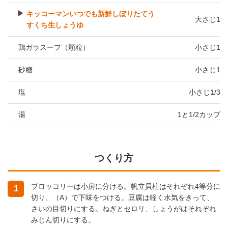
キッコーマンいつでも新鮮しぼりたてう
大さじ1
すくち生しょうゆ
鶏ガラスープ（顆粒）
小さじ1
砂糖
小さじ1
塩
小さじ1/3
湯
1と1/2カップ
つくり方
ブロッコリーは小房に分ける。帆立貝柱はそれぞれ4等分に
1
切り、（A）で下味をつける。豆腐は軽く水気をきって、
さいの目切りにする。ねぎとセロリ、しょうがはそれぞれ
みじん切りにする。