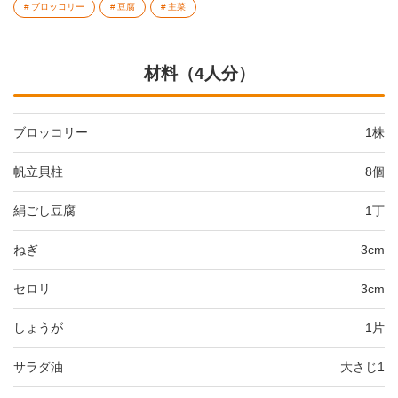
ブロッコリー
豆腐
主菜
材料（4人分）
ブロッコリー
1株
帆立貝柱
8個
絹ごし豆腐
1丁
ねぎ
3cm
セロリ
3cm
しょうが
1片
サラダ油
大さじ1