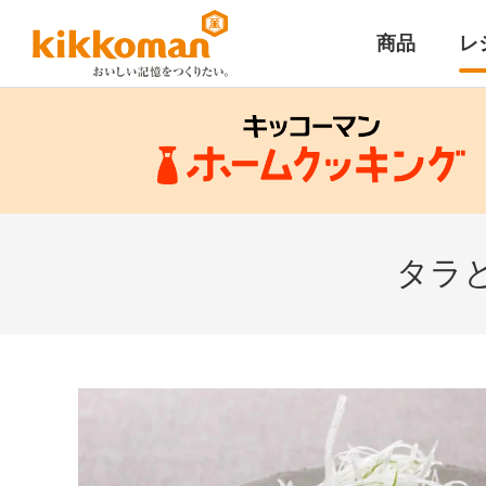
商品
レ
タラ