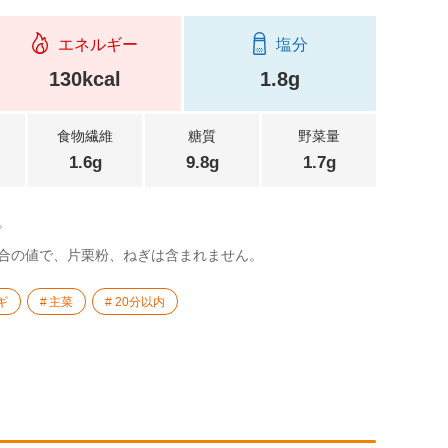
エネルギー
塩分
130kcal
1.8g
食物繊維
糖質
野菜量
1.6g
9.8g
1.7g
。
合の値で、片栗粉、ねぎは含まれません。
ギ
主菜
20分以内