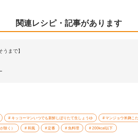
関連レシピ・記事があります
そうまで】
ー
キッコーマンいつでも新鮮しぼりたて生しょうゆ
マンジョウ米麹こ
ゃが除く）
和風
定番
魚料理
200kcal以下