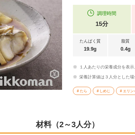
調理時間
15分
たんぱく質
脂質
19.9g
0.4g
※
１人あたりの栄養成分を表示
※
栄養計算値は３人分とした場
たら
しめじ
エリン
材料（2～3人分）