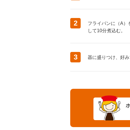
2
フライパンに（A）
して10分煮込む。
3
器に盛りつけ、好み