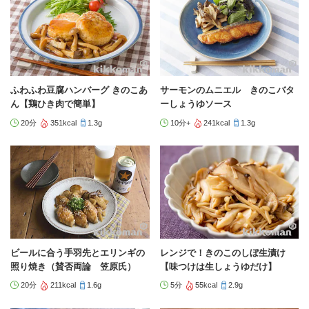
ふわふわ豆腐ハンバーグ きのこあ
サーモンのムニエル きのこバタ
ん【鶏ひき肉で簡単】
ーしょうゆソース
20分
351kcal
1.3g
10分+
241kcal
1.3g
ビールに合う手羽先とエリンギの
レンジで！きのこのしぼ生漬け
照り焼き（賛否両論 笠原氏）
【味つけは生しょうゆだけ】
20分
211kcal
1.6g
5分
55kcal
2.9g