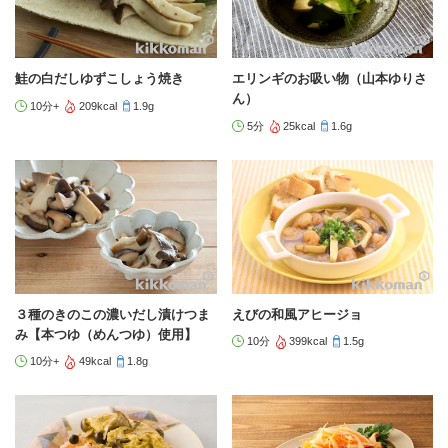
鮭の白だしゆずこしょう焼き
エリンギのお吸い物（山本ゆりさ
ん）
10分+
209kcal
1.9g
5分
25kcal
1.6g
３種のきのこの濃いだし漬けつま
えびの和風アヒージョ
み【本つゆ（めんつゆ）使用】
10分
399kcal
1.5g
10分+
49kcal
1.8g