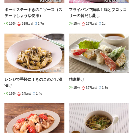
ポークステーキきのこソース（ス
フライパンで簡単！鶏とブロッコ
テーキしょうゆ使用）
リーの旨だし蒸し
15分
519kcal
2.7g
15分
257kcal
2g
レンジで手軽に！きのこのだし浅
精進揚げ
漬け
15分
327kcal
1.3g
15分
24kcal
1.4g