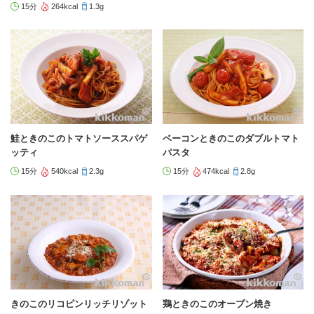
15分
264kcal
1.3g
鮭ときのこのトマトソーススパゲ
ベーコンときのこのダブルトマト
ッティ
パスタ
15分
540kcal
2.3g
15分
474kcal
2.8g
きのこのリコピンリッチリゾット
鶏ときのこのオーブン焼き