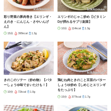
彩り野菜の豚肉巻き【エリンギ・
エリンギのじゃこ炒め【ビタミン
えのき・にんじん・さやいんげ
Dが摂れるサプリ副菜】
ん】
10分
114kcal
1.3g
15分
395kcal
1.3g
きのこのソテー（炒め物）【バタ
鶏むね肉ときのこと豆苗のバター
ーしょうゆ味でまいたけも！】
しょうゆ炒め【しめじとエリンギ
をたっぷり】
10分
72kcal
1.0g
15分
377kcal
1.7g