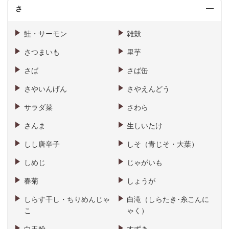
さ
鮭・サーモン
雑穀
さつまいも
里芋
さば
さば缶
さやいんげん
さやえんどう
サラダ菜
さわら
さんま
生しいたけ
しし唐辛子
しそ（青じそ・大葉）
しめじ
じゃがいも
春菊
しょうが
しらす干し・ちりめんじゃ
白滝（しらたき･糸こんに
こ
ゃく）
白玉粉
すずき