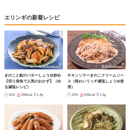
エリンギの新着レシピ
きのこと鮭のバターしょうゆ炒め
チキンソテーきのこクリームソー
【切り身魚で人気のおかず】（ゆ
ス（味わいリッチ減塩しょうゆ使
る減塩レシピ）
用）
15分
255kcal
1.4g
20分
525kcal
1.3g