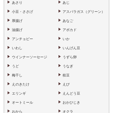
あさり
あじ
小豆・ささげ
アスパラガス（グリーン）
厚揚げ
あなご
油揚げ
アボカド
アンチョビー
いか
いわし
いんげん豆
ウインナーソーセージ
うずら卵
うど
うなぎ
梅干し
枝豆
えのきたけ
えび
エリンギ
えんどう豆
オートミール
おかひじき
おから
オクラ