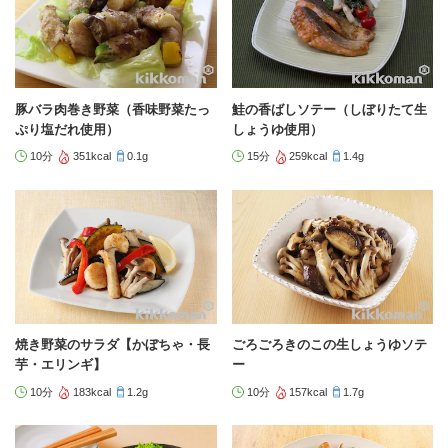
豚バラ肉巻き野菜（香味野菜たっ
鮭の香ばしソテー（しぼりたて生
ぷり塩だれ使用）
しょうゆ使用）
10分
351kcal
0.1g
15分
259kcal
1.4g
焼き野菜のサラダ【かぼちゃ・長
ごろごろきのこの生しょうゆソテ
芋・エリンギ】
ー
10分
183kcal
1.2g
10分
157kcal
1.7g