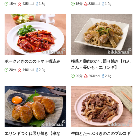
15分
435kcal
1.3g
15分
338kcal
1.2g
ポークときのこのトマト煮込み
根菜と鶏肉のだし照り焼き【れん
こん・長いも・エリンギ】
20分
446kcal
2.2g
20分
293kcal
2.1g
エリンギつくね照り焼き【串な
牛肉とたっぷりきのこのプルコギ