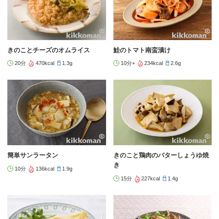
きのことチーズのオムライス
鮭のトマト南蛮漬け
20分
470kcal
1.3g
10分+
234kcal
2.6g
簡単サンラータン
きのこと鶏肉のバターしょうゆ焼
き
10分
136kcal
1.9g
15分
227kcal
1.4g