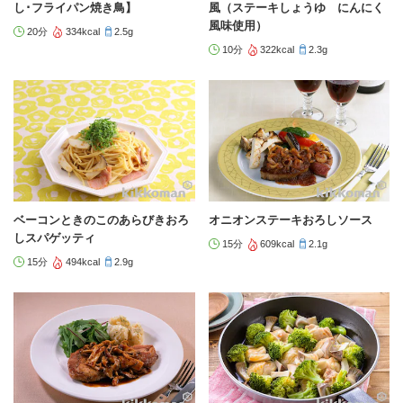
し･フライパン焼き鳥】
風（ステーキしょうゆ にんにく
風味使用）
20分
334kcal
2.5g
10分
322kcal
2.3g
ベーコンときのこのあらびきおろ
オニオンステーキおろしソース
しスパゲッティ
15分
609kcal
2.1g
15分
494kcal
2.9g