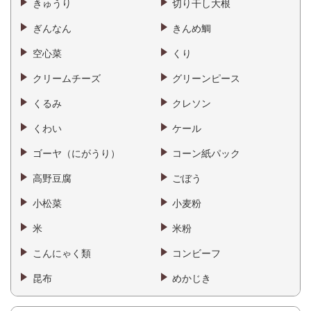
きゅうり
切り干し大根
ぎんなん
きんめ鯛
空心菜
くり
クリームチーズ
グリーンピース
くるみ
クレソン
くわい
ケール
ゴーヤ（にがうり）
コーン紙パック
高野豆腐
ごぼう
小松菜
小麦粉
米
米粉
こんにゃく類
コンビーフ
昆布
めかじき