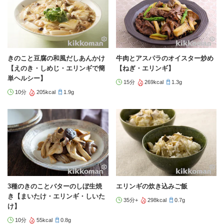
きのこと豆腐の和風だしあんかけ
牛肉とアスパラのオイスター炒め
【えのき・しめじ・エリンギで簡
【ねぎ・エリンギ】
単ヘルシー】
15分
269kcal
1.3g
10分
205kcal
1.9g
3種のきのことバターのしぼ生焼
エリンギの炊き込みご飯
き【まいたけ・エリンギ・しいた
35分+
298kcal
0.7g
け】
10分
55kcal
0.8g