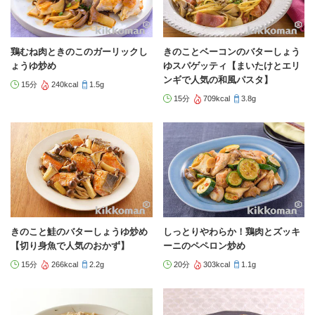
鶏むね肉ときのこのガーリックし
きのことベーコンのバターしょう
ょうゆ炒め
ゆスパゲッティ【まいたけとエリ
ンギで人気の和風パスタ】
15分
240kcal
1.5g
15分
709kcal
3.8g
きのこと鮭のバターしょうゆ炒め
しっとりやわらか！鶏肉とズッキ
【切り身魚で人気のおかず】
ーニのペペロン炒め
15分
266kcal
2.2g
20分
303kcal
1.1g