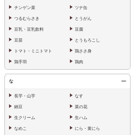
チンゲン菜
ツナ缶
つるむらさき
とうがん
豆乳・豆乳飲料
豆腐
豆苗
とうもろこし
トマト・ミニトマト
鶏ささ身
鶏手羽
鶏肉
な
長芋・山芋
なす
納豆
菜の花
生クリーム
生ハム
なめこ
にら・黄にら