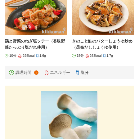
鶏と野菜のねぎ塩ソテー（香味野
きのこと鮭のバターしょうゆ炒め
菜たっぷり塩だれ使用）
（昆布だししょうゆ使用）
10分
298kcal
1.6g
15分
263kcal
1.7g
調理時間
エネルギー
塩分
？