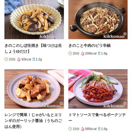
きのこのしぼ生焼き【味つけは生
きのこと牛肉のピリ辛鍋
しょうゆだけ】
20分
200kcal
1.8g
10分
92kcal
1.2g
レンジで簡単！じゃがいもとエリ
トマトソースで食べるポークソテ
ンギのガーリック醤油（うちのご
ー
はん使用）
15分
585kcal
1.6g