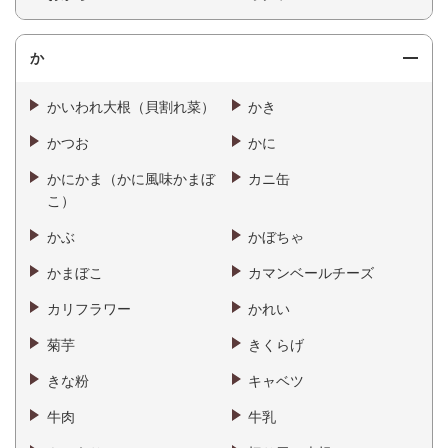
か
かいわれ大根（貝割れ菜）
かき
かつお
かに
かにかま（かに風味かまぼ
カニ缶
こ）
かぶ
かぼちゃ
かまぼこ
カマンベールチーズ
カリフラワー
かれい
菊芋
きくらげ
きな粉
キャベツ
牛肉
牛乳