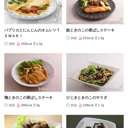
パプリカとにんじんのオムレツＴ
鮭ときのこの香ばしステーキ
ＥＭＡＫＩ
15分
231kcal
1.9g
15分
192kcal
1.2g
鶏ときのこの香ばしステーキ
ひじきときのこのサラダ
15分
345kcal
2g
15分
109kcal
1.7g