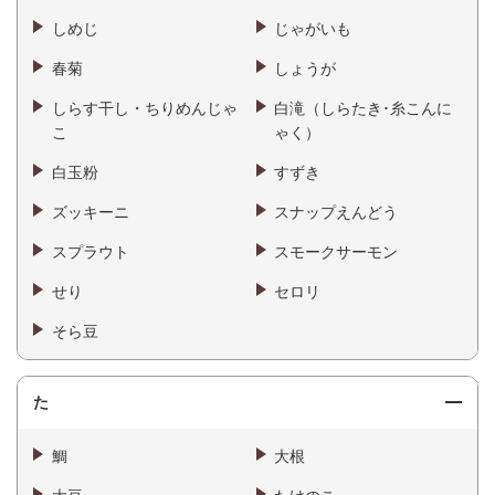
しめじ
じゃがいも
春菊
しょうが
しらす干し・ちりめんじゃ
白滝（しらたき･糸こんに
こ
ゃく）
白玉粉
すずき
ズッキーニ
スナップえんどう
スプラウト
スモークサーモン
せり
セロリ
そら豆
た
鯛
大根