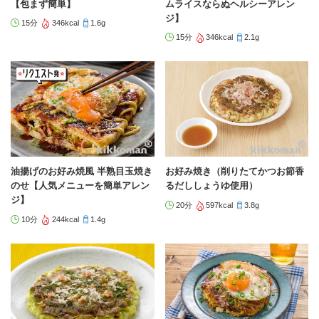
【包まず簡単】
ムライスならぬヘルシーアレン
ジ】
15分
346kcal
1.6g
15分
346kcal
2.1g
油揚げのお好み焼風 半熟目玉焼き
お好み焼き（削りたてかつお節香
のせ【人気メニューを簡単アレン
るだししょうゆ使用）
ジ】
20分
597kcal
3.8g
10分
244kcal
1.4g