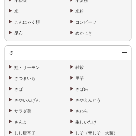
小松菜
小麦粉
米
米粉
こんにゃく類
コンビーフ
昆布
めかじき
さ
鮭・サーモン
雑穀
さつまいも
里芋
さば
さば缶
さやいんげん
さやえんどう
サラダ菜
さわら
さんま
生しいたけ
しし唐辛子
しそ（青じそ・大葉）