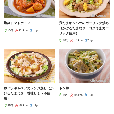
塩麹トマトポトフ
鶏たまキャベツのガーリック炒め
（かけるたまねぎ コクうまガー
25分
415kcal
1.5g
リック使用）
10分
375kcal
2.2g
豚バラキャベツのレンジ蒸し（か
トン丼
けるたまねぎ 香味しょうゆ使
10分
499kcal
1.9g
用）
10分
285kcal
1.1g