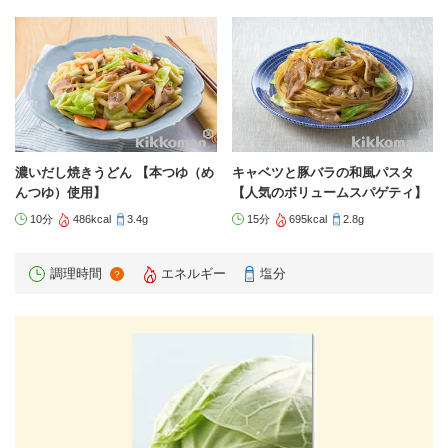
濃いだし焼きうどん 【本つゆ（め
キャベツと豚バラの和風パスタ
んつゆ）使用】
【人気のボリュームスパゲティ】
10分
486kcal
3.4g
15分
695kcal
2.8g
調理時間
エネルギー
塩分
？