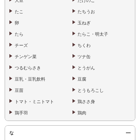
大豆
たけのこ
たこ
たちうお
卵
玉ねぎ
たら
たらこ・明太子
チーズ
ちくわ
チンゲン菜
ツナ缶
つるむらさき
とうがん
豆乳・豆乳飲料
豆腐
豆苗
とうもろこし
トマト・ミニトマト
鶏ささ身
鶏手羽
鶏肉
な