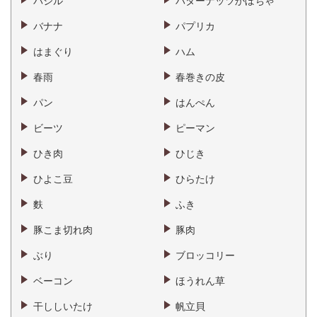
バジル
バターナッツかぼちゃ
バナナ
パプリカ
はまぐり
ハム
春雨
春巻きの皮
パン
はんぺん
ビーツ
ピーマン
ひき肉
ひじき
ひよこ豆
ひらたけ
麩
ふき
豚こま切れ肉
豚肉
ぶり
ブロッコリー
ベーコン
ほうれん草
干ししいたけ
帆立貝