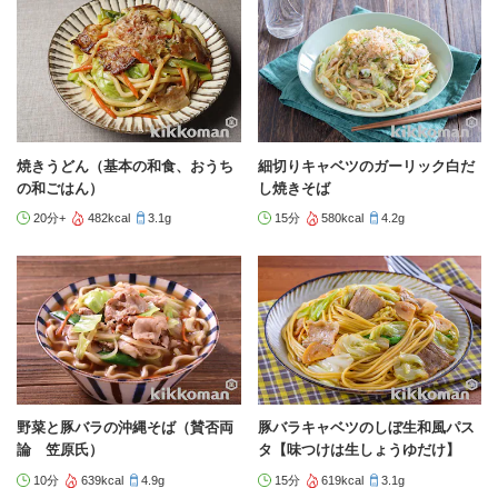
焼きうどん（基本の和食、おうち
細切りキャベツのガーリック白だ
の和ごはん）
し焼きそば
20分+
482kcal
3.1g
15分
580kcal
4.2g
野菜と豚バラの沖縄そば（賛否両
豚バラキャベツのしぼ生和風パス
論 笠原氏）
タ【味つけは生しょうゆだけ】
10分
639kcal
4.9g
15分
619kcal
3.1g