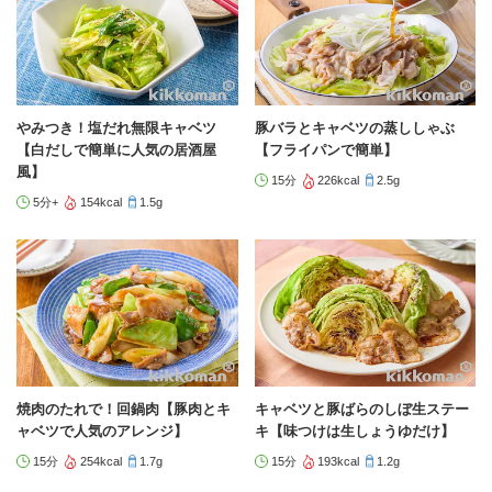
やみつき！塩だれ無限キャベツ
豚バラとキャベツの蒸ししゃぶ
【白だしで簡単に人気の居酒屋
【フライパンで簡単】
風】
15分
226kcal
2.5g
5分+
154kcal
1.5g
焼肉のたれで！回鍋肉【豚肉とキ
キャベツと豚ばらのしぼ生ステー
ャベツで人気のアレンジ】
キ【味つけは生しょうゆだけ】
15分
254kcal
1.7g
15分
193kcal
1.2g