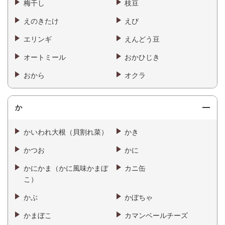
梅干し
枝豆
えのきたけ
えび
エリンギ
えんどう豆
オートミール
おかひじき
おから
オクラ
か
かいわれ大根（貝割れ菜）
かき
かつお
かに
かにかま（かに風味かまぼ
カニ缶
こ）
かぶ
かぼちゃ
かまぼこ
カマンベールチーズ