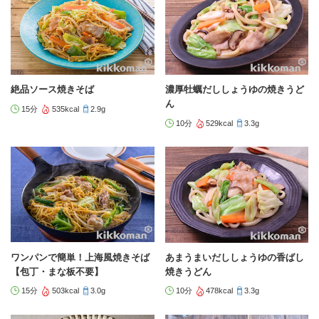
絶品ソース焼きそば
濃厚牡蠣だししょうゆの焼きうど
ん
15分
535kcal
2.9g
10分
529kcal
3.3g
ワンパンで簡単！上海風焼きそば
あまうまいだししょうゆの香ばし
【包丁・まな板不要】
焼きうどん
15分
503kcal
3.0g
10分
478kcal
3.3g