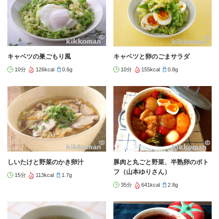
キャベツの巣ごもり風
キャベツと卵のごまサラダ
10分
126kcal
0.6g
10分
155kcal
0.8g
しいたけと野菜のかき卵汁
豚肉と丸ごと野菜、半熟卵のポト
フ（山本ゆりさん）
15分
113kcal
1.7g
35分
641kcal
2.8g