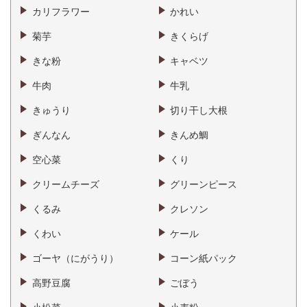
カリフラワー
かれい
菊芋
きくらげ
きな粉
キャベツ
牛肉
牛乳
きゅうり
切り干し大根
ぎんなん
きんめ鯛
空心菜
くり
クリームチーズ
グリーンピース
くるみ
クレソン
くわい
ケール
ゴーヤ（にがうり）
コーン紙パック
高野豆腐
ごぼう