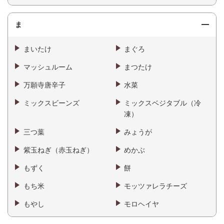
ま
まいたけ
まぐろ
マッシュルーム
まつたけ
万願寺唐辛子
水菜
ミックスビーンズ
ミックスベジタブル（冷
凍）
三つ葉
みょうが
紫玉ねぎ（赤玉ねぎ）
めかぶ
もずく
餅
もち米
モッツァレラチーズ
もやし
モロヘイヤ