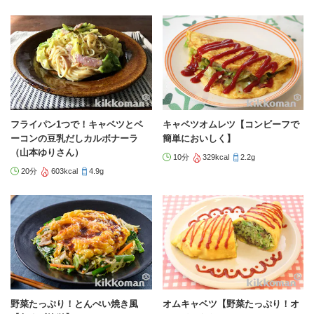
フライパン1つで！キャベツとベ
キャベツオムレツ【コンビーフで
ーコンの豆乳だしカルボナーラ
簡単においしく】
（山本ゆりさん）
10分
329kcal
2.2g
20分
603kcal
4.9g
野菜たっぷり！とんぺい焼き風
オムキャベツ【野菜たっぷり！オ