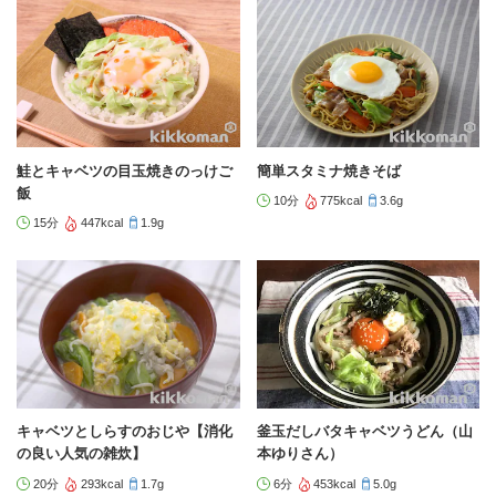
鮭とキャベツの目玉焼きのっけご
簡単スタミナ焼きそば
飯
10分
775kcal
3.6g
15分
447kcal
1.9g
キャベツとしらすのおじや【消化
釜玉だしバタキャベツうどん（山
の良い人気の雑炊】
本ゆりさん）
20分
293kcal
1.7g
6分
453kcal
5.0g