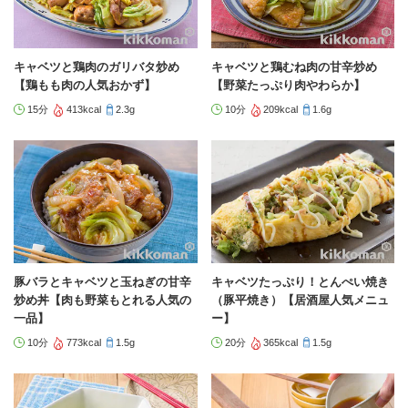
キャベツと鶏肉のガリバタ炒め
キャベツと鶏むね肉の甘辛炒め
【鶏もも肉の人気おかず】
【野菜たっぷり肉やわらか】
15分
413kcal
2.3g
10分
209kcal
1.6g
豚バラとキャベツと玉ねぎの甘辛
キャベツたっぷり！とんぺい焼き
炒め丼【肉も野菜もとれる人気の
（豚平焼き）【居酒屋人気メニュ
一品】
ー】
10分
773kcal
1.5g
20分
365kcal
1.5g