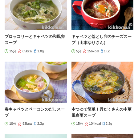
ブロッコリーとキャベツの和風卵
キャベツと落とし卵のチーズスー
スープ
プ（山本ゆりさん）
15分
85kcal
1.0g
5分
156kcal
1.0g
春キャベツとベーコンのだしスー
本つゆで簡単！具だくさんの中華
プ
風春雨スープ
10分
93kcal
2.3g
15分
104kcal
2.2g