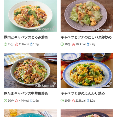
豚肉とキャベツのとろみ炒め
キャベツとツナのだしバタ卵炒め
15分
266kcal
1.2g
10分
180kcal
2.2g
豚たまキャベツの中華風炒め
キャベツと卵のふんわり炒め
10分
444kcal
1.9g
10分
218kcal
1.2g