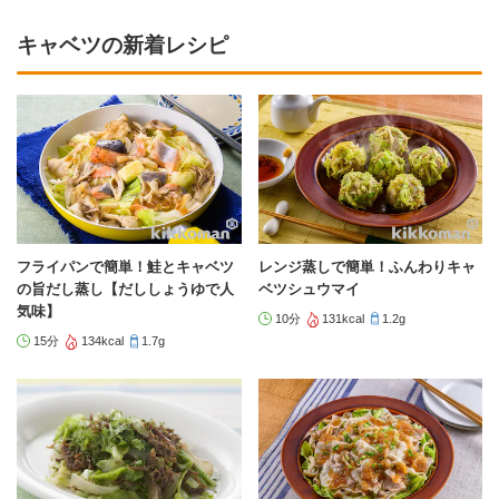
キャベツの新着レシピ
フライパンで簡単！鮭とキャベツ
レンジ蒸しで簡単！ふんわりキャ
の旨だし蒸し【だししょうゆで人
ベツシュウマイ
気味】
10分
131kcal
1.2g
15分
134kcal
1.7g