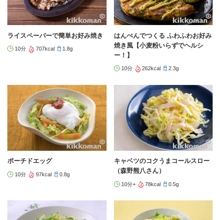
ライスペーパーで簡単お好み焼き
はんぺんでつくる ふわふわお好み
焼き風【小麦粉いらずでヘルシ
10分
707kcal
1.8g
ー！】
10分
262kcal
2.3g
ポーチドエッグ
キャベツのコクうまコールスロー
（森野熊八さん）
10分
97kcal
0.8g
10分+
78kcal
0.5g