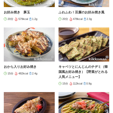
お好み焼き 豚玉
ふわふわ！豆腐のお好み焼き風
20分
579kcal
1.2g
20分
478kcal
2.3g
おから入りお好み焼き
キャベツとにんじんのチヂミ（韓
国風お好み焼き）【野菜がとれる
15分
482kcal
2.4g
人気メニュー】
15分
112kcal
0.9g