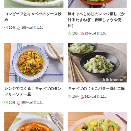
コンビーフとキャベツのソース炒
豚キャベしめじのレンジ蒸し（か
め
けるたまねぎ 香味しょうゆ使
用）
10分
168kcal
1.2g
10分
224kcal
1.0g
レンジでつくる！キャベツのタン
キャベツのじゃこバター混ぜご飯
ドリーソテー風
10分
261kcal
1.1g
10分
288kcal
1.1g