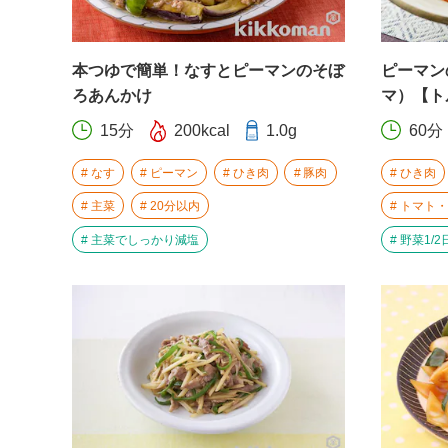
本つゆで簡単！なすとピーマンのそぼ
ピーマン
ろあんかけ
マ）【ト
15分
200kcal
1.0g
60分
なす
ピーマン
ひき肉
豚肉
ひき肉
主菜
20分以内
トマト・
主菜でしっかり減塩
野菜1/2