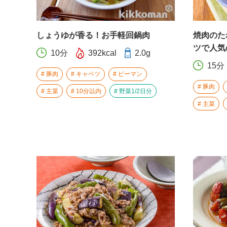
しょうゆが香る！お手軽回鍋肉
焼肉のた
ツで人気
10分
392kcal
2.0g
15分
豚肉
キャベツ
ピーマン
豚肉
主菜
10分以内
野菜1/2日分
主菜