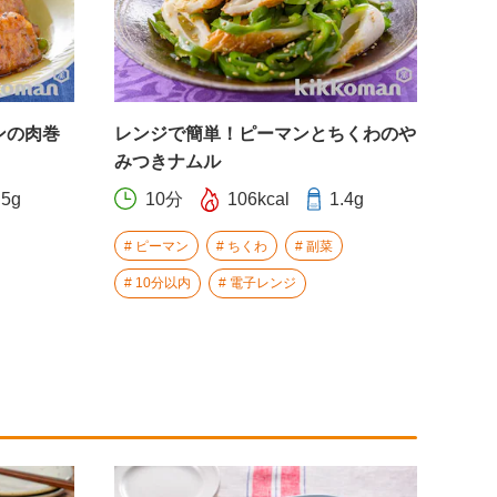
ンの肉巻
レンジで簡単！ピーマンとちくわのや
みつきナムル
.5g
10分
106kcal
1.4g
ピーマン
ちくわ
副菜
10分以内
電子レンジ