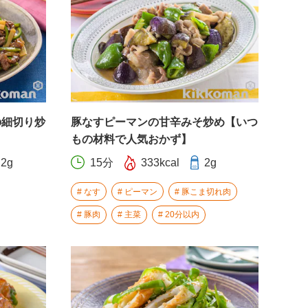
の細切り炒
豚なすピーマンの甘辛みそ炒め【いつ
もの材料で人気おかず】
.2g
15分
333kcal
2g
なす
ピーマン
豚こま切れ肉
豚肉
主菜
20分以内