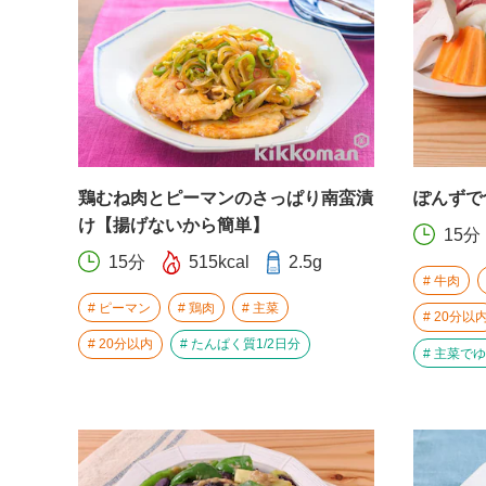
鶏むね肉とピーマンのさっぱり南蛮漬
ぽんずで
け【揚げないから簡単】
15分
15分
515kcal
2.5g
牛肉
ピーマン
鶏肉
主菜
20分以
20分以内
たんぱく質1/2日分
主菜でゆ