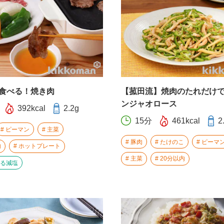
食べる！焼き肉
【菰田流】焼肉のたれだけ
ンジャオロース
392kcal
2.2g
15分
461kcal
2
ピーマン
主菜
豚肉
たけのこ
ピーマ
内
ホットプレート
主菜
20分以内
る減塩