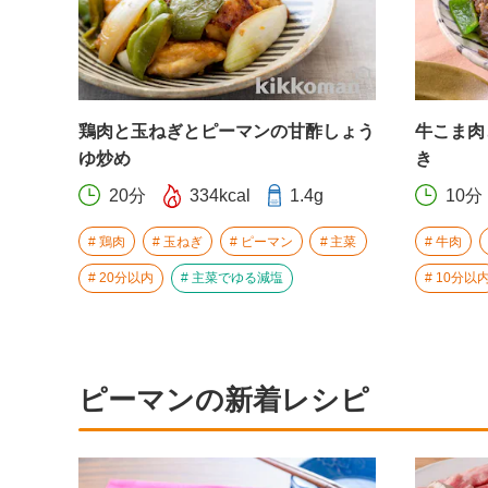
鶏肉と玉ねぎとピーマンの甘酢しょう
牛こま肉
ゆ炒め
き
20分
334kcal
1.4g
10分
鶏肉
玉ねぎ
ピーマン
主菜
牛肉
20分以内
主菜でゆる減塩
10分以
ピーマンの新着レシピ