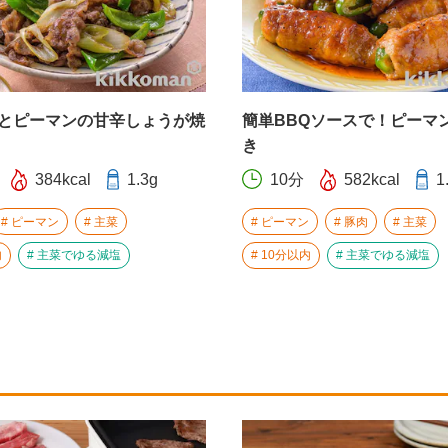
とピーマンの甘辛しょうが焼
簡単BBQソースで！ピーマ
き
384kcal
1.3g
10分
582kcal
1
ピーマン
主菜
ピーマン
豚肉
主菜
内
主菜でゆる減塩
10分以内
主菜でゆる減塩