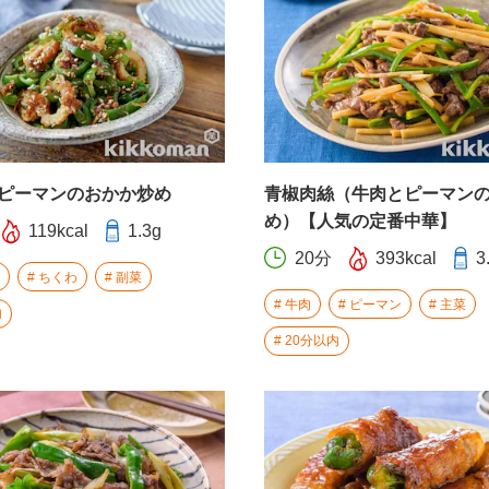
ピーマンのおかか炒め
青椒肉絲（牛肉とピーマン
め）【人気の定番中華】
119kcal
1.3g
20分
393kcal
3
ちくわ
副菜
牛肉
ピーマン
主菜
内
20分以内