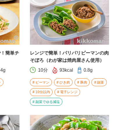
で！簡単チ
レンジで簡単！パリパリピーマンの肉
そぼろ（わが家は焼肉屋さん使用）
.4g
10分
93kcal
0.8g
ン
ピーマン
ひき肉
豚肉
副菜
10分以内
電子レンジ
副菜でゆる減塩