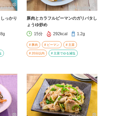
（しっかり
豚肉とカラフルピーマンのガリバタし
ょうゆ炒め
.8g
15分
292kcal
1.2g
豚肉
ピーマン
主菜
塩
20分以内
主菜でゆる減塩