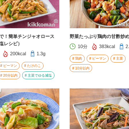
で！簡単チンジャオロース
野菜たっぷり鶏肉の甘酢炒
塩レシピ）
10分
383kcal
2
200kcal
1.3g
鶏肉
ピーマン
主菜
ピーマン
たけのこ
10分以内
20分以内
主菜でゆる減塩