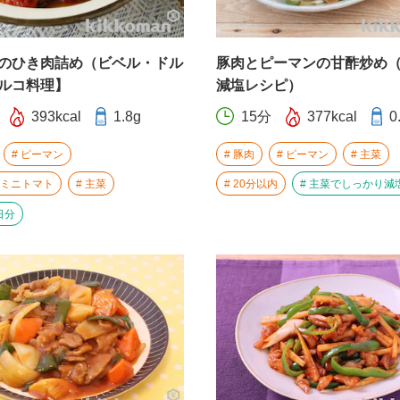
のひき肉詰め（ビベル・ドル
豚肉とピーマンの甘酢炒め
ルコ料理】
減塩レシピ）
393kcal
1.8g
15分
377kcal
0
ピーマン
豚肉
ピーマン
主菜
ミニトマト
主菜
20分以内
主菜でしっかり減
日分