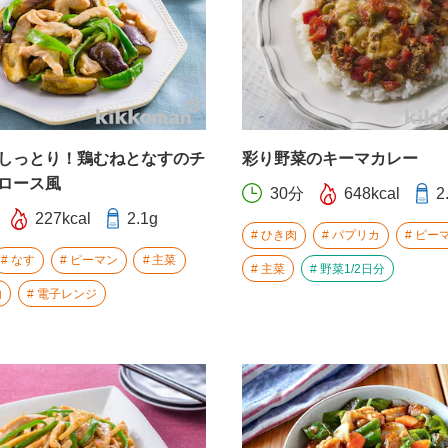
しっとり！鶏むねとなすのチ
彩り野菜のキーマカレー
ロース風
30分
648kcal
2
227kcal
2.1g
ひき肉
パプリカ
ピー
なす
ピーマン
主菜
主菜
野菜1/2日分
内
電子レンジ