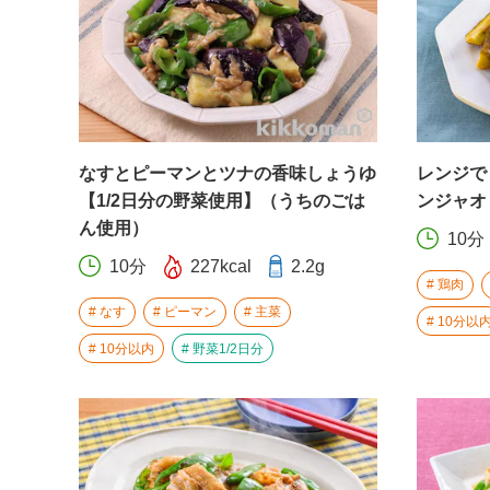
なすとピーマンとツナの香味しょうゆ
レンジで
【1/2日分の野菜使用】（うちのごは
ンジャオ
ん使用）
10分
10分
227kcal
2.2g
鶏肉
なす
ピーマン
主菜
10分以
10分以内
野菜1/2日分