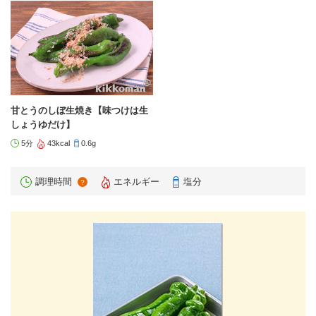
甘とうのしぼ生焼き【味つけは生
しょうゆだけ】
5分
43kcal
0.6g
調理時間
エネルギー
塩分
？