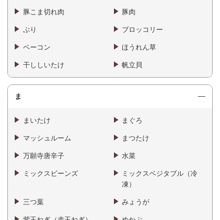
豚こま切れ肉
豚肉
ぶり
ブロッコリー
ベーコン
ほうれん草
干ししいたけ
帆立貝
ま
まいたけ
まぐろ
マッシュルーム
まつたけ
万願寺唐辛子
水菜
ミックスビーンズ
ミックスベジタブル（冷
凍）
三つ葉
みょうが
紫玉ねぎ（赤玉ねぎ）
めかぶ