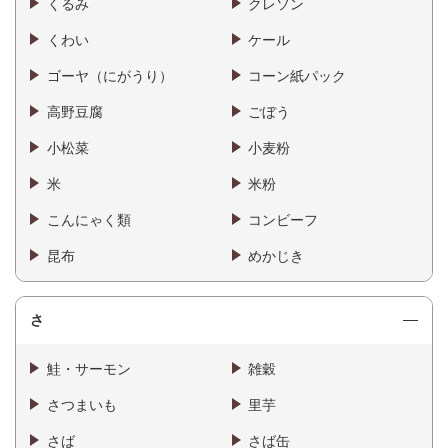
くるみ
クレソン
くわい
ケール
ゴーヤ（にがうり）
コーン紙パック
高野豆腐
ごぼう
小松菜
小麦粉
米
米粉
こんにゃく類
コンビーフ
昆布
めかじき
さ
鮭・サーモン
雑穀
さつまいも
里芋
さば
さば缶