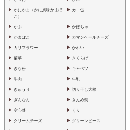
かにかま（かに風味かまぼ
カニ缶
こ）
かぶ
かぼちゃ
かまぼこ
カマンベールチーズ
カリフラワー
かれい
菊芋
きくらげ
きな粉
キャベツ
牛肉
牛乳
きゅうり
切り干し大根
ぎんなん
きんめ鯛
空心菜
くり
クリームチーズ
グリーンピース