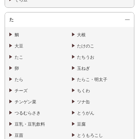
た
鯛
大根
大豆
たけのこ
たこ
たちうお
卵
玉ねぎ
たら
たらこ・明太子
チーズ
ちくわ
チンゲン菜
ツナ缶
つるむらさき
とうがん
豆乳・豆乳飲料
豆腐
豆苗
とうもろこし