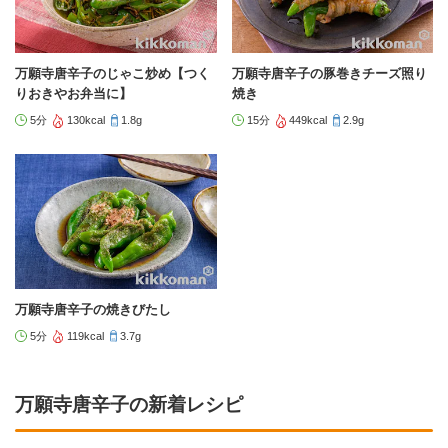
万願寺唐辛子のじゃこ炒め【つく
万願寺唐辛子の豚巻きチーズ照り
りおきやお弁当に】
焼き
5分
130kcal
1.8g
15分
449kcal
2.9g
万願寺唐辛子の焼きびたし
5分
119kcal
3.7g
万願寺唐辛子の新着レシピ