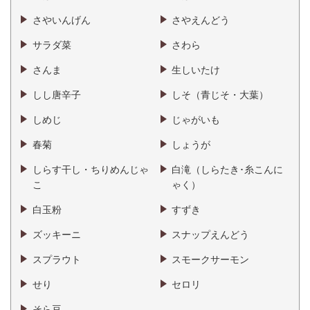
さやいんげん
さやえんどう
サラダ菜
さわら
さんま
生しいたけ
しし唐辛子
しそ（青じそ・大葉）
しめじ
じゃがいも
春菊
しょうが
しらす干し・ちりめんじゃ
白滝（しらたき･糸こんに
こ
ゃく）
白玉粉
すずき
ズッキーニ
スナップえんどう
スプラウト
スモークサーモン
せり
セロリ
そら豆