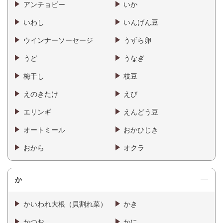
アンチョビー
いか
いわし
いんげん豆
ウインナーソーセージ
うずら卵
うど
うなぎ
梅干し
枝豆
えのきたけ
えび
エリンギ
えんどう豆
オートミール
おかひじき
おから
オクラ
か
かいわれ大根（貝割れ菜）
かき
かつお
かに