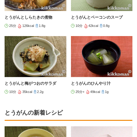
とうがんとしらたきの煮物
とうがんとベーコンのスープ
25分
126kcal
1.8g
10分
42kcal
0.8g
とうがんと梅がつおのサラダ
とうがんのひんやり汁
10分
35kcal
2.2g
25分+
49kcal
1g
とうがんの新着レシピ