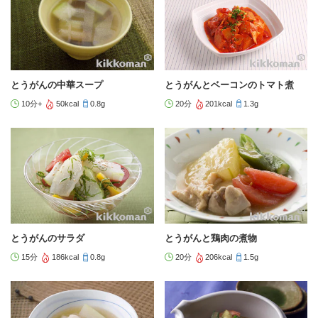
とうがんの中華スープ
とうがんとベーコンのトマト煮
10分+
50kcal
0.8g
20分
201kcal
1.3g
とうがんのサラダ
とうがんと鶏肉の煮物
15分
186kcal
0.8g
20分
206kcal
1.5g