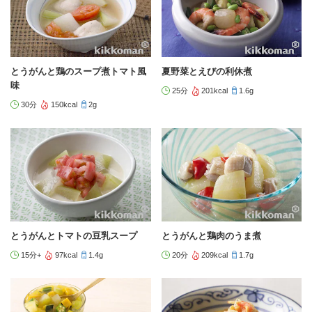
とうがんと鶏のスープ煮トマト風
夏野菜とえびの利休煮
味
25分
201kcal
1.6g
30分
150kcal
2g
とうがんとトマトの豆乳スープ
とうがんと鶏肉のうま煮
15分+
97kcal
1.4g
20分
209kcal
1.7g