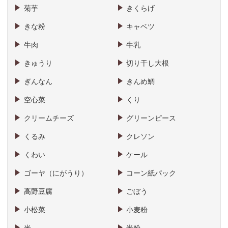
菊芋
きくらげ
きな粉
キャベツ
牛肉
牛乳
きゅうり
切り干し大根
ぎんなん
きんめ鯛
空心菜
くり
クリームチーズ
グリーンピース
くるみ
クレソン
くわい
ケール
ゴーヤ（にがうり）
コーン紙パック
高野豆腐
ごぼう
小松菜
小麦粉