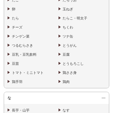
たこ
たちうお
卵
玉ねぎ
たら
たらこ・明太子
チーズ
ちくわ
チンゲン菜
ツナ缶
つるむらさき
とうがん
豆乳・豆乳飲料
豆腐
豆苗
とうもろこし
トマト・ミニトマト
鶏ささ身
鶏手羽
鶏肉
な
長芋・山芋
なす