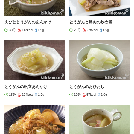
えびととうがんのあんかけ
とうがんと豚肉の炒め煮
30分
112kcal
1.9g
20分
278kcal
1.5g
とうがんの帆立あんかけ
とうがんのおひたし
15分
104kcal
1.7g
10分
57kcal
1.9g