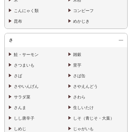
米
米粉
こんにゃく類
コンビーフ
昆布
めかじき
さ
鮭・サーモン
雑穀
さつまいも
里芋
さば
さば缶
さやいんげん
さやえんどう
サラダ菜
さわら
さんま
生しいたけ
しし唐辛子
しそ（青じそ・大葉）
しめじ
じゃがいも