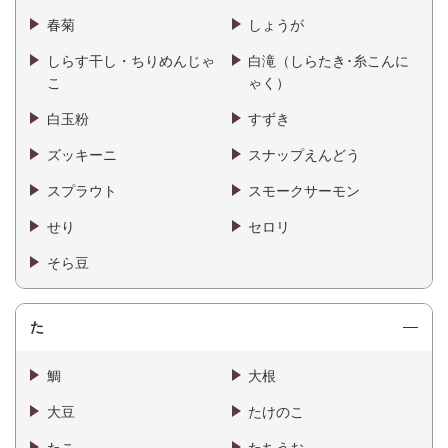
春菊
しょうが
しらす干し・ちりめんじゃ
白滝（しらたき･糸こんに
こ
ゃく）
白玉粉
すずき
ズッキーニ
スナップえんどう
スプラウト
スモークサーモン
せり
セロリ
そら豆
た
鯛
大根
大豆
たけのこ