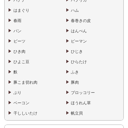
バナナ
パプリカ
はまぐり
ハム
春雨
春巻きの皮
パン
はんぺん
ビーツ
ピーマン
ひき肉
ひじき
ひよこ豆
ひらたけ
麩
ふき
豚こま切れ肉
豚肉
ぶり
ブロッコリー
ベーコン
ほうれん草
干ししいたけ
帆立貝