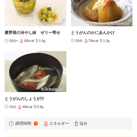
夏野菜の冷やし鉢 ゼリー寄せ
とうがんのかにあんかけ
20分+
92kcal
1.6g
25分
70kcal
1.3g
とうがんのしょうが汁
15分
46kcal
0.8g
調理時間
エネルギー
塩分
？