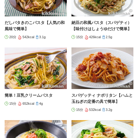
だしバタきのこパスタ【人気の和
納豆の和風パスタ（スパゲティ）
風味で簡単】
【味付けはしょうゆだけで簡単】
20分
542kcal
3.1g
15分
426kcal
2.5g
簡単！豆乳クリームパスタ
スパゲッティ ナポリタン【ハムと
玉ねぎの定番の具で簡単】
15分
652kcal
4g
15分
532kcal
3.2g