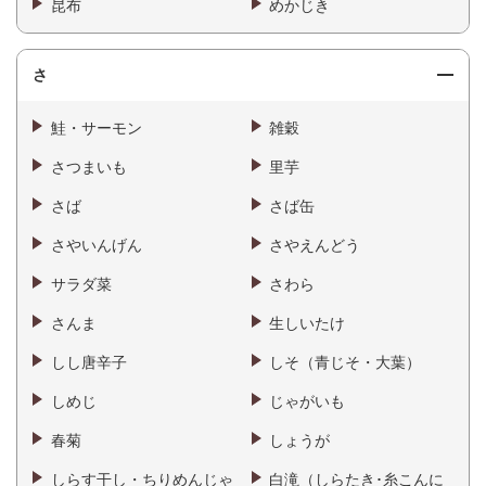
昆布
めかじき
さ
鮭・サーモン
雑穀
さつまいも
里芋
さば
さば缶
さやいんげん
さやえんどう
サラダ菜
さわら
さんま
生しいたけ
しし唐辛子
しそ（青じそ・大葉）
しめじ
じゃがいも
春菊
しょうが
しらす干し・ちりめんじゃ
白滝（しらたき･糸こんに