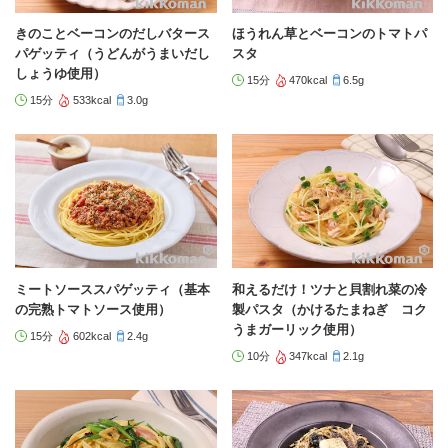
きのことベーコンのだしバタース
ほうれん草とベーコンのトマトパ
パゲッティ（うどんがうまいだし
スタ
しょうゆ使用）
15分
470kcal
6.5g
15分
533kcal
3.0g
ミートソーススパゲッティ（基本
和えるだけ！ツナと貝割れ菜の冷
の完熟トマトソース使用）
製パスタ（かけるたまねぎ コク
うまガーリック使用）
15分
602kcal
2.4g
10分
347kcal
2.1g