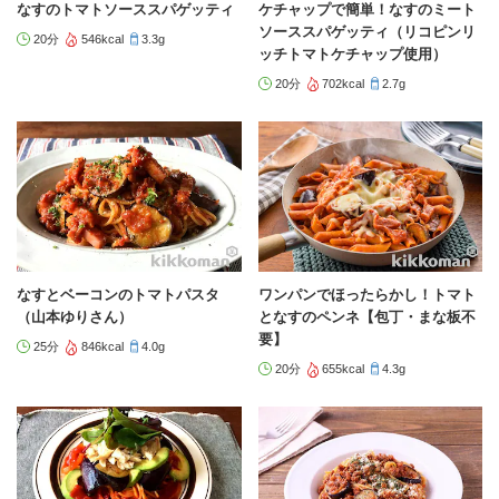
なすのトマトソーススパゲッティ
ケチャップで簡単！なすのミート
ソーススパゲッティ（リコピンリ
20分
546kcal
3.3g
ッチトマトケチャップ使用）
20分
702kcal
2.7g
なすとベーコンのトマトパスタ
ワンパンでほったらかし！トマト
（山本ゆりさん）
となすのペンネ【包丁・まな板不
要】
25分
846kcal
4.0g
20分
655kcal
4.3g