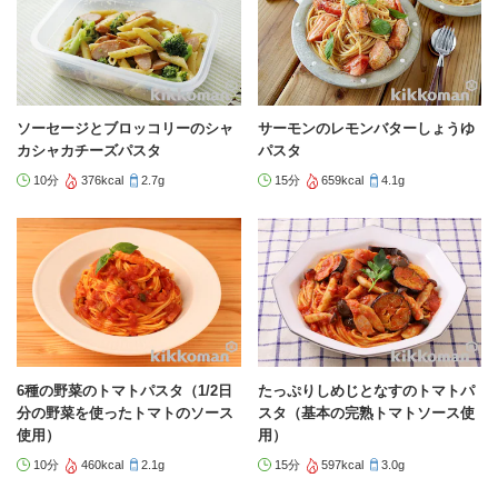
ソーセージとブロッコリーのシャ
サーモンのレモンバターしょうゆ
カシャカチーズパスタ
パスタ
10分
376kcal
2.7g
15分
659kcal
4.1g
6種の野菜のトマトパスタ（1/2日
たっぷりしめじとなすのトマトパ
分の野菜を使ったトマトのソース
スタ（基本の完熟トマトソース使
使用）
用）
10分
460kcal
2.1g
15分
597kcal
3.0g