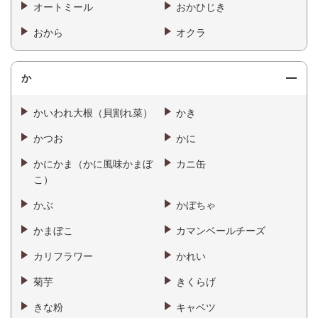
オートミール
おかひじき
おから
オクラ
か
かいわれ大根（貝割れ菜）
かき
かつお
かに
かにかま（かに風味かまぼ
カニ缶
こ）
かぶ
かぼちゃ
かまぼこ
カマンベールチーズ
カリフラワー
かれい
菊芋
きくらげ
きな粉
キャベツ