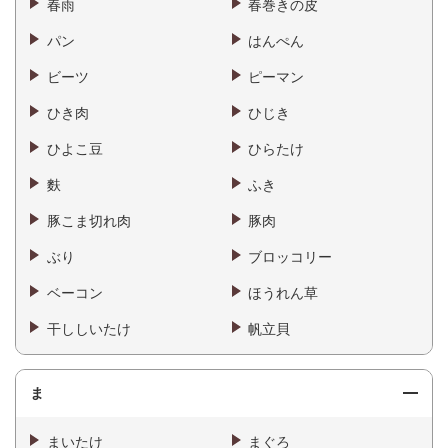
春雨
春巻きの皮
パン
はんぺん
ビーツ
ピーマン
ひき肉
ひじき
ひよこ豆
ひらたけ
麩
ふき
豚こま切れ肉
豚肉
ぶり
ブロッコリー
ベーコン
ほうれん草
干ししいたけ
帆立貝
ま
まいたけ
まぐろ