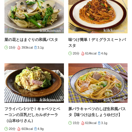
菜の花とはまぐりの和風パスタ
味つけ簡単！デミグラスミートパ
スタ
15分
393kcal
3.1g
20分
614kcal
4.6g
フライパン1つで！キャベツとベ
豚バラキャベツのしぼ生和風パス
ーコンの豆乳だしカルボナーラ
タ【味つけは生しょうゆだけ】
（山本ゆりさん）
15分
619kcal
3.1g
20分
603kcal
4.9g