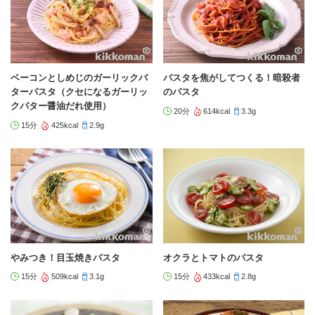
ベーコンとしめじのガーリックバ
パスタを焦がしてつくる！暗殺者
ターパスタ（クセになるガーリッ
のパスタ
クバター醤油だれ使用）
20分
614kcal
3.3g
15分
425kcal
2.9g
やみつき！目玉焼きパスタ
オクラとトマトのパスタ
15分
509kcal
3.1g
15分
433kcal
2.8g