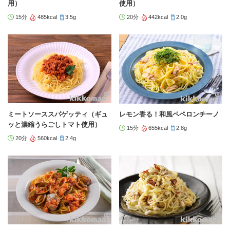
用）
使用）
15分
485kcal
3.5g
20分
442kcal
2.0g
ミートソーススパゲッティ（ギュ
レモン香る！和風ペペロンチーノ
ッと濃縮うらごしトマト使用）
15分
655kcal
2.8g
20分
560kcal
2.4g