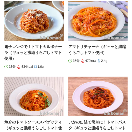
電子レンジで！トマトカルボナー
アマトリチャーナ（ギュッと濃縮
ラ（ギュッと濃縮うらごしトマト
うらごしトマト使用）
使用）
15分
479kcal
2.4g
15分
534kcal
1.6g
魚介のトマトソーススパゲッティ
いかの缶詰で簡単に！トマトパス
（ギュッと濃縮うらごしトマト使
タ（ギュッと濃縮うらごしトマト