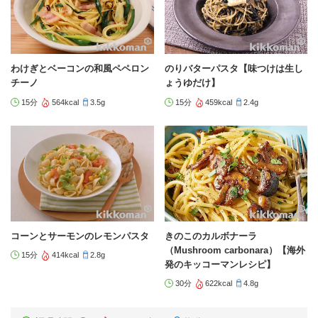
わけぎとベーコンの和風ペペロン
のりバターパスタ【味つけは生し
チーノ
ょうゆだけ】
15分
564kcal
3.5g
15分
459kcal
2.4g
コーンとサーモンのレモンパスタ
きのこのカルボナーラ
（Mushroom carbonara）【海外
15分
414kcal
2.8g
発のキッコーマンレシピ】
30分
622kcal
4.8g