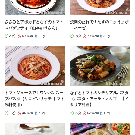
ささみとアボカドとなすのトマト
焼肉のたれで！なすのコクうまボ
スパゲッティ（山本ゆりさん）
ロネーゼ
20分
503kcal
1.1g
20分
708kcal
3.1g
トマトジュースで！ワンパンスー
なすとトマトのシチリア風パスタ
プパスタ（リコピンリッチ トマト
（パスタ・アッラ・ノルマ）【イ
飲料使用）
タリア料理】
15分
449kcal
2.3g
25分
628kcal
1.7g