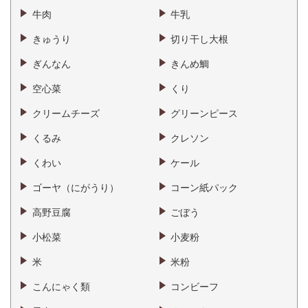
牛肉
牛乳
きゅうり
切り干し大根
ぎんなん
きんめ鯛
空心菜
くり
クリームチーズ
グリーンピース
くるみ
クレソン
くわい
ケール
ゴーヤ（にがうり）
コーン紙パック
高野豆腐
ごぼう
小松菜
小麦粉
米
米粉
こんにゃく類
コンビーフ