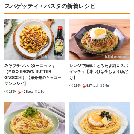
スパゲッティ・パスタの新着レシピ
みそブラウンバターニョッキ
レンジで簡単！とろたま納豆スパ
（MISO BROWN BUTTER
ゲッティ【味つけは生しょうゆだ
GNOCCHI）【海外発のキッコー
け】
マンレシピ】
15分
527kcal
2.5g
25分
473kcal
1.5g