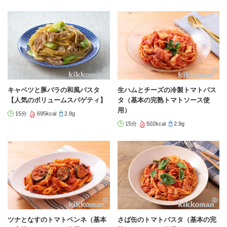
キャベツと豚バラの和風パスタ
生ハムとチーズの冷製トマトパス
【人気のボリュームスパゲティ】
タ（基本の完熟トマトソース使
用）
15分
695kcal
2.8g
15分
502kcal
2.9g
ツナとなすのトマトペンネ（基本
さば缶のトマトパスタ（基本の完