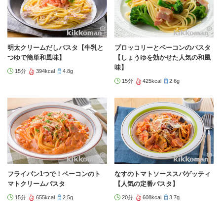
明太クリームだしパスタ【牛乳と
ブロッコリーとベーコンのパスタ
つゆで簡単和風味】
【しょうゆを効かせた人気の和風
味】
15分
394kcal
4.8g
15分
425kcal
2.6g
フライパン1つで！ベーコンのト
なすのトマトソーススパゲッティ
マトクリームパスタ
【人気の定番パスタ】
15分
655kcal
2.5g
20分
608kcal
3.7g