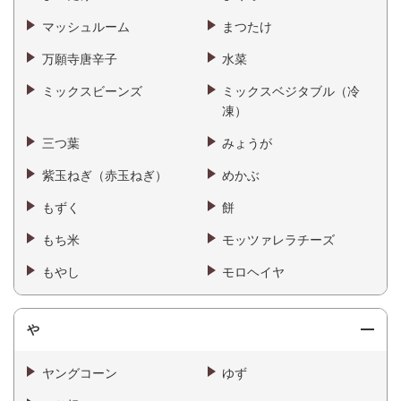
マッシュルーム
まつたけ
万願寺唐辛子
水菜
ミックスビーンズ
ミックスベジタブル（冷
凍）
三つ葉
みょうが
紫玉ねぎ（赤玉ねぎ）
めかぶ
もずく
餅
もち米
モッツァレラチーズ
もやし
モロヘイヤ
や
ヤングコーン
ゆず