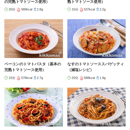
の完熟トマトソース使用）
熟トマトソース使用）
20分
580kcal
2.8g
15分
537kcal
2.2g
ベーコンのトマトパスタ（基本の
なすのトマトソーススパゲッティ
完熟トマトソース使用）
（減塩レシピ）
15分
576kcal
2.7g
20分
588kcal
1.9g