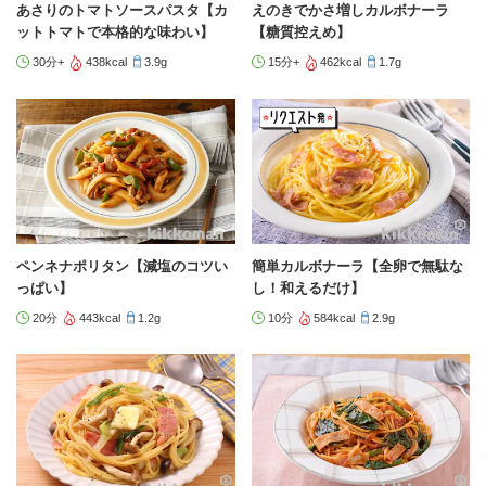
あさりのトマトソースパスタ【カ
えのきでかさ増しカルボナーラ
ットトマトで本格的な味わい】
【糖質控えめ】
30分+
438kcal
3.9g
15分+
462kcal
1.7g
ペンネナポリタン【減塩のコツい
簡単カルボナーラ【全卵で無駄な
っぱい】
し！和えるだけ】
20分
443kcal
1.2g
10分
584kcal
2.9g