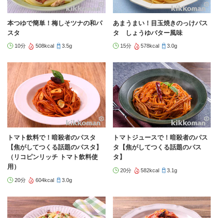
本つゆで簡単！梅しそツナの和パ
あまうまい！目玉焼きのっけパス
スタ
タ しょうゆバター風味
10分
508kcal
3.5g
15分
578kcal
3.0g
トマト飲料で！暗殺者のパスタ
トマトジュースで！暗殺者のパス
【焦がしてつくる話題のパスタ】
タ【焦がしてつくる話題のパス
（リコピンリッチ トマト飲料使
タ】
用）
20分
582kcal
3.1g
20分
604kcal
3.0g