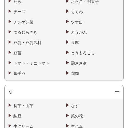
たら
たらこ・明太子
チーズ
ちくわ
チンゲン菜
ツナ缶
つるむらさき
とうがん
豆乳・豆乳飲料
豆腐
豆苗
とうもろこし
トマト・ミニトマト
鶏ささ身
鶏手羽
鶏肉
な
長芋・山芋
なす
納豆
菜の花
生クリーム
生ハム