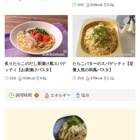
10分
616kcal
5.6g
炙りたらこのだし茶漬け風スパゲ
たらこバターのスパゲッティ【定
ッティ【お茶漬けパスタ】
番人気の和風パスタ】
15分
419kcal
4.6g
15分
379kcal
2.1g
調理時間
エネルギー
塩分
？