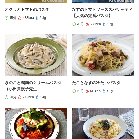
オクラとトマトのパスタ
なすのトマトソーススパゲッティ
【人気の定番パスタ】
15分
433kcal
2.8g
20分
608kcal
3.7g
きのこと鶏肉のクリームパスタ
たことなすの冷たいパスタ
（小田真規子先生）
15分
411kcal
3.1g
20分
772kcal
3.4g