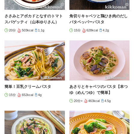
ささみとアボカドとなすのトマト
角切りキャベツと鶏ひき肉のだし
スパゲッティ（山本ゆりさん）
バタペッパーパスタ
20分
503kcal
1.1g
15分
628kcal
4.2g
簡単！豆乳クリームパスタ
あさりとキャベツのパスタ【本つ
ゆ（めんつゆ）で簡単】
15分
652kcal
4g
20分+
463kcal
4.5g