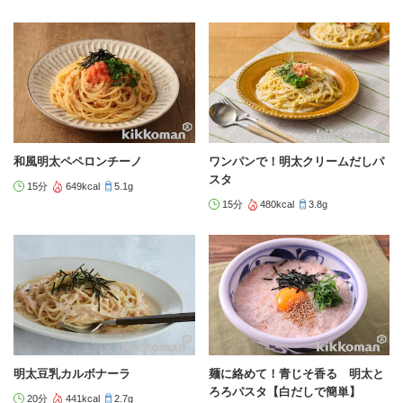
和風明太ペペロンチーノ
ワンパンで！明太クリームだしパ
スタ
15分
649kcal
5.1g
15分
480kcal
3.8g
明太豆乳カルボナーラ
麺に絡めて！青じそ香る 明太と
ろろパスタ【白だしで簡単】
20分
441kcal
2.7g