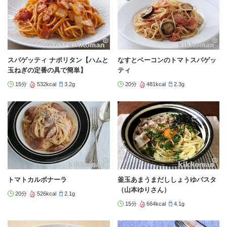
スパゲッティ ナポリタン【ハムと
なすとベーコンのトマトスパゲッ
玉ねぎの定番の具で簡単】
ティ
15分
532kcal
3.2g
20分
481kcal
2.3g
トマトカルボナーラ
釜玉あまうまだししょうゆパスタ
（山本ゆりさん）
20分
526kcal
2.1g
15分
664kcal
4.1g