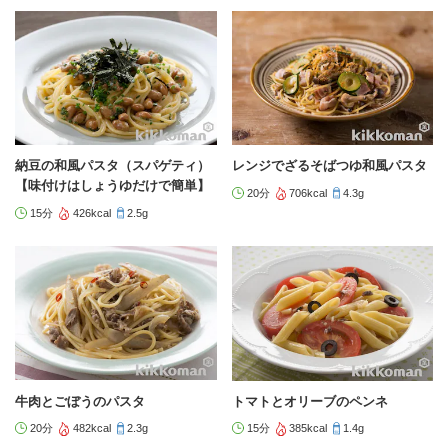
納豆の和風パスタ（スパゲティ）
レンジでざるそばつゆ和風パスタ
【味付けはしょうゆだけで簡単】
20分
706kcal
4.3g
15分
426kcal
2.5g
牛肉とごぼうのパスタ
トマトとオリーブのペンネ
20分
482kcal
2.3g
15分
385kcal
1.4g