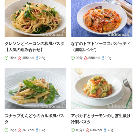
クレソンとベーコンの和風パスタ
なすのトマトソーススパゲッティ
【人気の組み合わせ】
（減塩レシピ）
15分
455kcal
2.8g
20分
588kcal
1.9g
スナップえんどうのカルボ風パス
アボカドとサーモンのしぼ生漬け
タ
冷製パスタ
15分
361kcal
1.7g
10分+
638kcal
3.3g