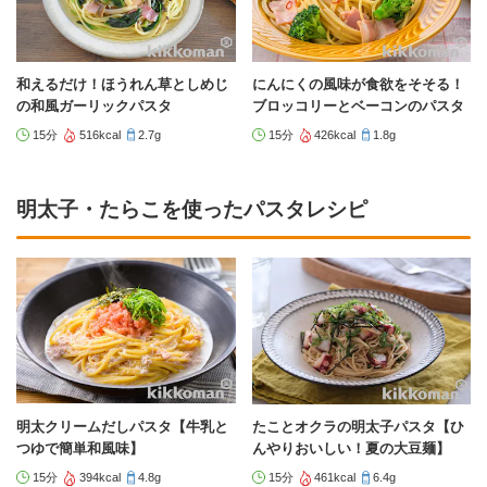
和えるだけ！ほうれん草としめじ
にんにくの風味が食欲をそそる！
の和風ガーリックパスタ
ブロッコリーとベーコンのパスタ
15分
516kcal
2.7g
15分
426kcal
1.8g
明太子・たらこを使ったパスタレシピ
明太クリームだしパスタ【牛乳と
たことオクラの明太子パスタ【ひ
つゆで簡単和風味】
んやりおいしい！夏の大豆麺】
15分
394kcal
4.8g
15分
461kcal
6.4g