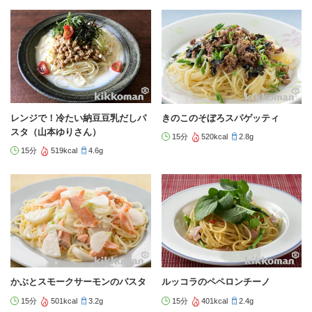
レンジで！冷たい納豆豆乳だしパ
きのこのそぼろスパゲッティ
スタ（山本ゆりさん）
15分
520kcal
2.8g
15分
519kcal
4.6g
かぶとスモークサーモンのパスタ
ルッコラのペペロンチーノ
15分
501kcal
3.2g
15分
401kcal
2.4g