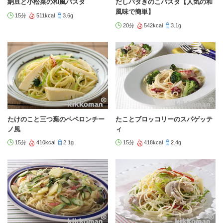
納豆と小松菜の和風パスタ
だしバタきのこパスタ【人気の和
風味で簡単】
15分
511kcal
3.6g
20分
542kcal
3.1g
たけのこと三つ葉のペペロンチー
たことブロッコリーのスパゲッテ
ノ風
ィ
15分
410kcal
2.1g
15分
418kcal
2.4g