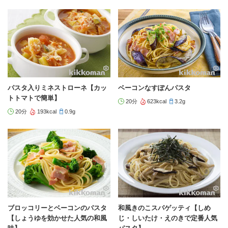
パスタ入りミネストローネ【カッ
ベーコンなすぽんパスタ
トトマトで簡単】
20分
623kcal
3.2g
20分
193kcal
0.9g
ブロッコリーとベーコンのパスタ
和風きのこスパゲッティ【しめ
【しょうゆを効かせた人気の和風
じ・しいたけ・えのきで定番人気