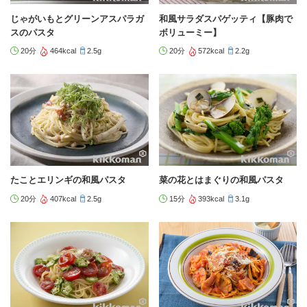
じゃがいもとグリーンアスパラガ
和風サラダスパゲッティ【豚肉で
スのパスタ
ボリューミー】
20分
464kcal
2.5g
20分
572kcal
2.2g
たことエリンギの和風パスタ
菜の花とはまぐりの和風パスタ
20分
407kcal
2.5g
15分
393kcal
3.1g