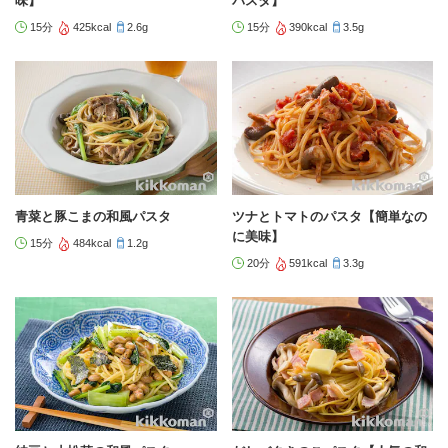
味】
パスタ】
15分
425kcal
2.6g
15分
390kcal
3.5g
青菜と豚こまの和風パスタ
ツナとトマトのパスタ【簡単なの
に美味】
15分
484kcal
1.2g
20分
591kcal
3.3g