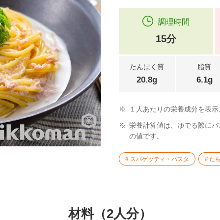
調理時間
15分
たんぱく質
脂質
20.8g
6.1g
※
１人あたりの栄養成分を表示
※
栄養計算値は、ゆでる際にパス
の値です。
スパゲッティ・パスタ
た
材料（2人分）