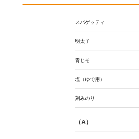
スパゲッティ
明太子
青じそ
塩（ゆで用）
刻みのり
（A）