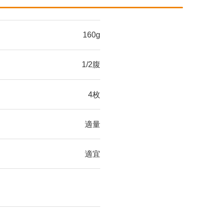
160g
1/2腹
4枚
適量
適宜