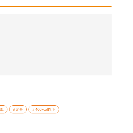
風
定番
400kcal以下