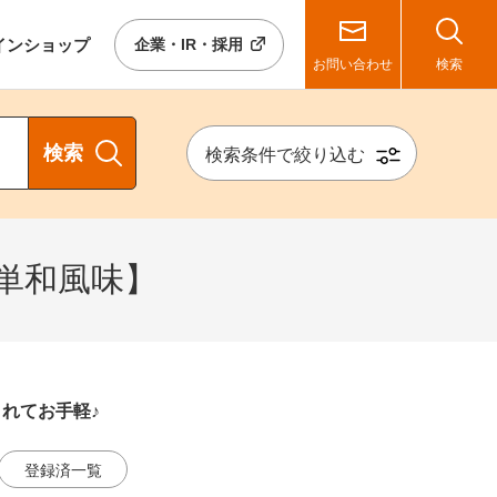
イン
ショップ
企業・IR・採用
お問い合わせ
検索
検索
検索条件で絞り込む
単和風味】
れてお手軽♪
登録済一覧