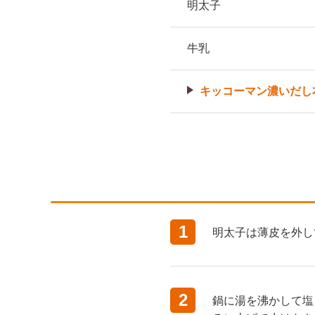
明太子
牛乳
キッコーマン濃いだし本
1
明太子は薄皮を外し
2
鍋に湯を沸かして塩