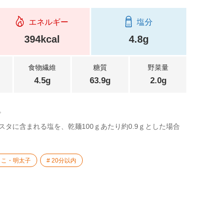
エネルギー
塩分
394kcal
4.8g
食物繊維
糖質
野菜量
4.5g
63.9g
2.0g
。
タに含まれる塩を、乾麺100ｇあたり約0.9ｇとした場合
らこ・明太子
20分以内