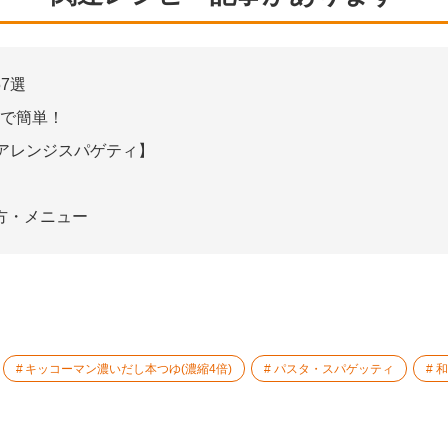
7選
ちで簡単！
アレンジスパゲティ】
方・メニュー
キッコーマン濃いだし本つゆ(濃縮4倍)
パスタ・スパゲッティ
和