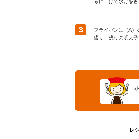
るに上げて水けをき
3
フライパンに（A）
盛り、残りの明太子
レ