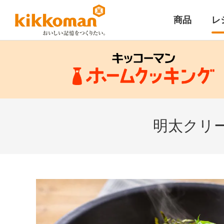
商品
レ
明太クリ