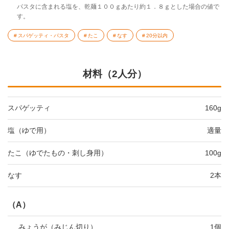
パスタに含まれる塩を、乾麺１００ｇあたり約１．８ｇとした場合の値で
す。
スパゲッティ・パスタ
たこ
なす
20分以内
材料（2人分）
スパゲッティ
160g
塩（ゆで用）
適量
たこ（ゆでたもの・刺し身用）
100g
なす
2本
（A）
みょうが（みじん切り）
1個