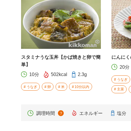
スタミナうな玉丼【かば焼きと卵で簡
にんにく
単】
20分
10分
502kcal
2.3g
うなぎ
うなぎ
卵
米
10分以内
主菜
調理時間
？
エネルギー
塩分