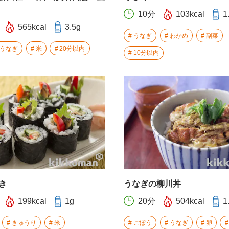
10分
103kcal
1
565kcal
3.5g
うなぎ
わかめ
副菜
うなぎ
米
20分以内
10分以内
き
うなぎの柳川丼
199kcal
1g
20分
504kcal
1
きゅうり
米
ごぼう
うなぎ
卵