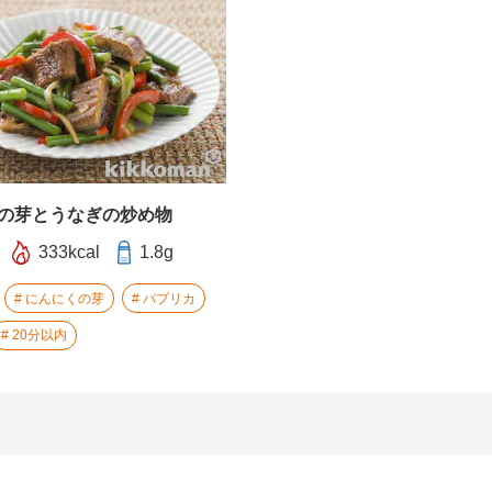
の芽とうなぎの炒め物
333kcal
1.8g
にんにくの芽
パプリカ
20分以内