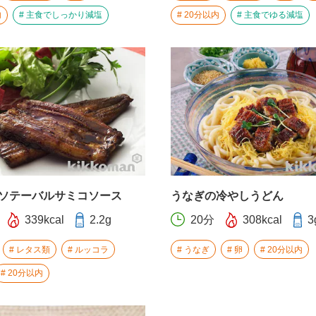
内
主食でしっかり減塩
20分以内
主食でゆる減塩
ソテーバルサミコソース
うなぎの冷やしうどん
339kcal
2.2g
20分
308kcal
3
レタス類
ルッコラ
うなぎ
卵
20分以内
20分以内