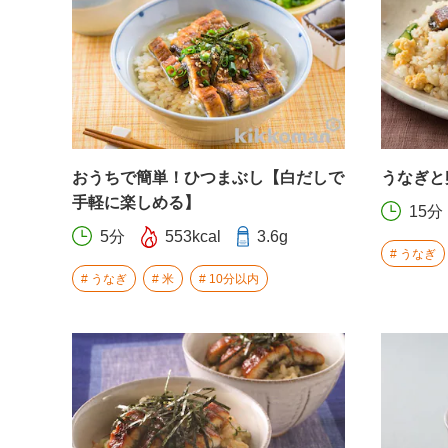
おうちで簡単！ひつまぶし【白だしで
うなぎと
手軽に楽しめる】
15分
5分
553kcal
3.6g
うなぎ
うなぎ
米
10分以内