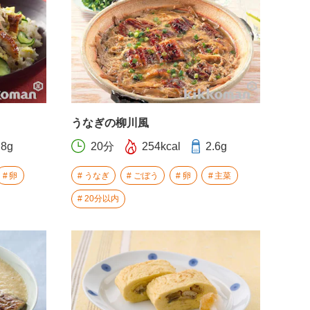
うなぎの柳川風
.8g
20分
254kcal
2.6g
卵
うなぎ
ごぼう
卵
主菜
20分以内