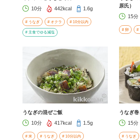
原氏）
10分
442kcal
1.6g
15分
うなぎ
オクラ
10分以内
卵
主食でゆる減塩
うなぎの混ぜご飯
うなぎ巻
10分
417kcal
1.5g
15分
米
うなぎ
10分以内
うなぎ