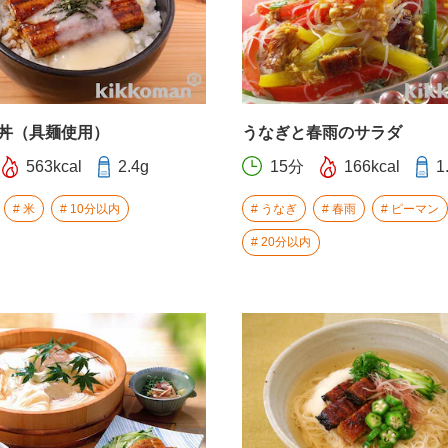
丼（具麺使用）
うなぎと春雨のサラダ
563kcal
2.4g
15分
166kcal
1
米
10分以内
うなぎ
春雨
ピーマン
20分以内