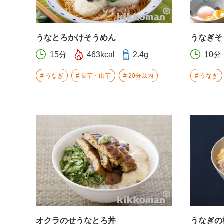
うなとろかけそうめん
うなぎそ
15分
463kcal
2.4g
10分
うなぎ
長芋・山芋
20分以内
うなぎ
オクラのせうなとろ丼
うなぎの