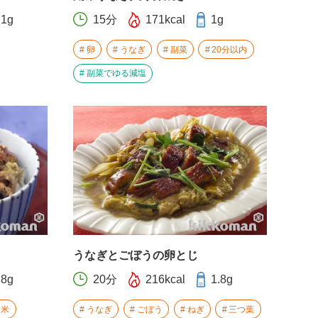
.1g
15分
171kcal
1g
卵
うなぎ
副菜
20分以内
副菜でゆる減塩
うなぎとごぼうの卵とじ
.8g
20分
216kcal
1.8g
米
うなぎ
ごぼう
ねぎ
三つ葉