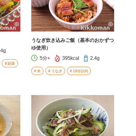
うなぎ炊き込みご飯（基本のおかずつ
ゆ使用）
.4g
5分+
395kcal
2.4g
副菜
米
うなぎ
10分以内