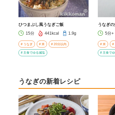
ひつまぶし風うなぎご飯
うなぎの
15分
441kcal
1.9g
5分+
うなぎ
米
20分以内
米
主食でゆる減塩
主食でゆ
うなぎの新着レシピ