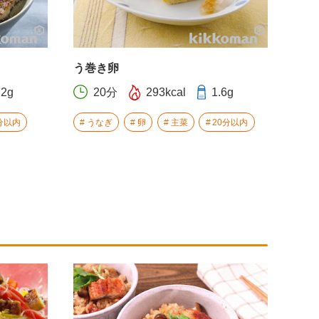
う巻き卵
.2g
20分
293kcal
1.6g
分以内
うなぎ
卵
主菜
20分以内