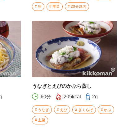
卵
主菜
20分以内
うなぎとえびのかぶら蒸し
g
60分
205kcal
2g
うなぎ
えび
きくらげ
かぶ
主菜