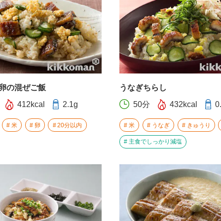
卵の混ぜご飯
うなぎちらし
412kcal
2.1g
50分
432kcal
0
米
卵
20分以内
米
うなぎ
きゅうり
主食でしっかり減塩