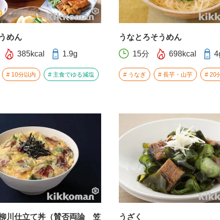
うめん
うなとろそうめん
385kcal
1.9g
15分
698kcal
4
10分以内
主食でゆる減塩
うなぎ
長芋・山芋
20
柳川仕立て丼（賛否両論 笠
うざく