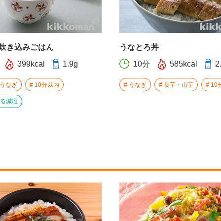
炊き込みごはん
うなとろ丼
399kcal
1.9g
10分
585kcal
2
うなぎ
10分以内
うなぎ
長芋・山芋
10
る減塩