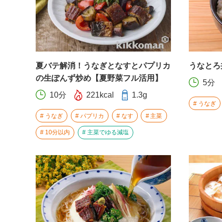
夏バテ解消！うなぎとなすとパプリカ
うなとろ
の生ぽんず炒め【夏野菜フル活用】
5分
10分
221kcal
1.3g
うなぎ
うなぎ
パプリカ
なす
主菜
10分以内
主菜でゆる減塩