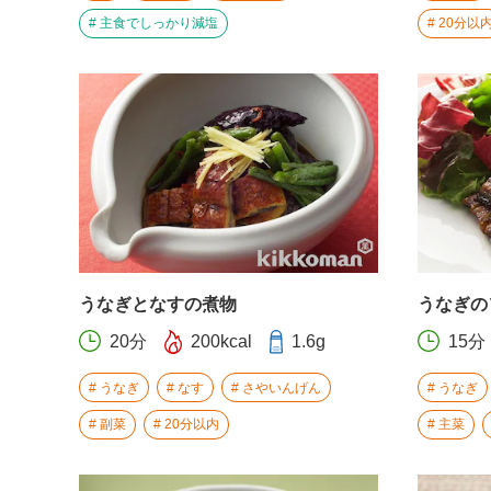
主食でしっかり減塩
20分以
うなぎとなすの煮物
うなぎの
20分
200kcal
1.6g
15分
うなぎ
なす
さやいんげん
うなぎ
副菜
20分以内
主菜