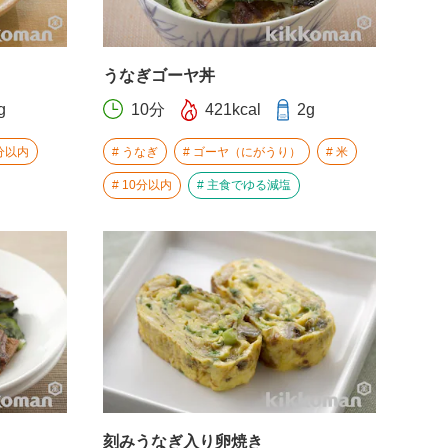
うなぎゴーヤ丼
g
10分
421kcal
2g
分以内
うなぎ
ゴーヤ（にがうり）
米
10分以内
主食でゆる減塩
刻みうなぎ入り卵焼き