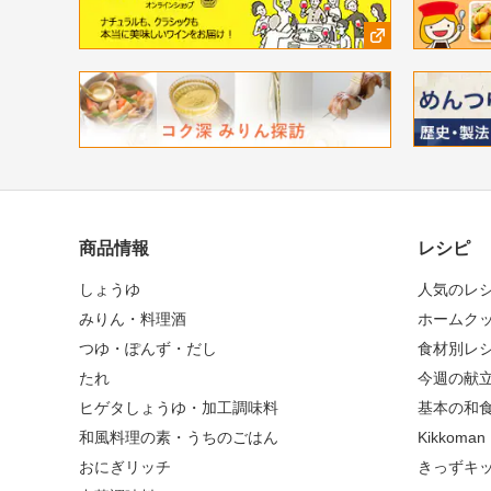
商品情報
レシピ
しょうゆ
人気のレ
みりん・料理酒
ホームク
つゆ・ぽんず・だし
食材別レ
たれ
今週の献
ヒゲタしょうゆ・加工調味料
基本の和
和風料理の素・うちのごはん
Kikkoma
おにぎリッチ
きっずキ