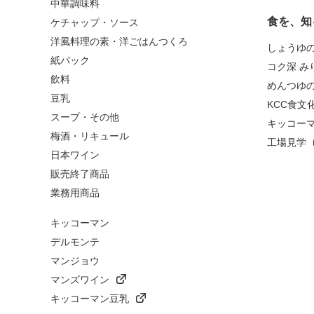
中華調味料
食を、知
ケチャップ・ソース
洋風料理の素・洋ごはんつくろ
しょうゆ
紙パック
コク深 み
飲料
めんつゆ
豆乳
KCC食文
スープ・その他
キッコー
梅酒・リキュール
工場見学
日本ワイン
販売終了商品
業務用商品
キッコーマン
デルモンテ
マンジョウ
マンズワイン
キッコーマン豆乳