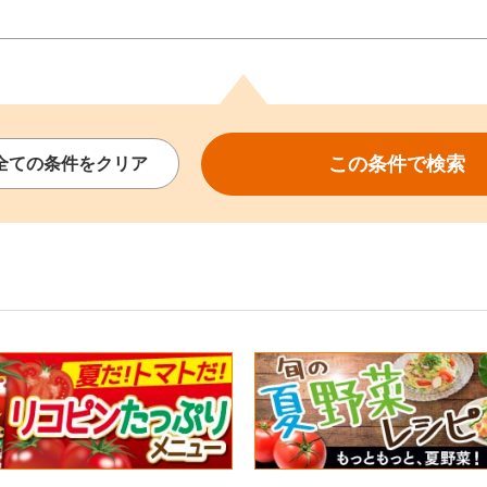
この条件で
検索
全ての
条件を
クリア