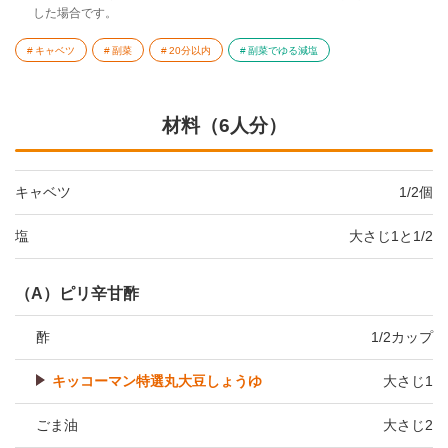
した場合です。
キャベツ
副菜
20分以内
副菜でゆる減塩
材料（6人分）
キャベツ
1/2個
塩
大さじ1と1/2
（A）ピリ辛甘酢
酢
1/2カップ
キッコーマン特選丸大豆しょうゆ
大さじ1
ごま油
大さじ2