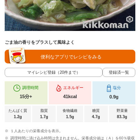
ごま油の香りをプラスして風味よく
便利なアプリでレシピをみる
マイレシピ登録（20件まで）
登録済一覧
調理時間
エネルギー
塩分
15分+
41kcal
0.9g
たんぱく質
脂質
食物繊維
糖質
野菜量
1.2g
1.7g
1.5g
4.7g
83.3g
※
１人あたりの栄養成分を表示。
※
調理時間に漬け込み時間は含まれません。栄養成分値は（Ａ）を60％吸収