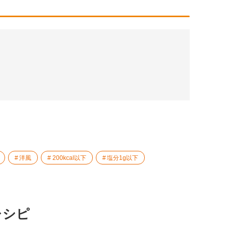
洋風
200kcal以下
塩分1g以下
レシピ