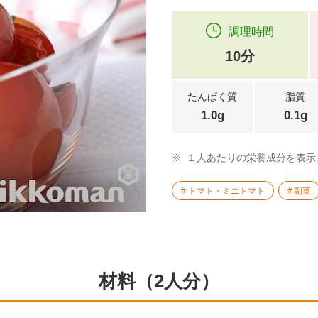
調理時間
10分
たんぱく質
脂質
1.0g
0.1g
※
１人あたりの栄養成分を表示
トマト・ミニトマト
副菜
材料（2人分）