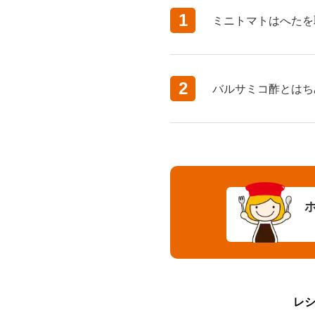
1
ミニトマトはへたを
2
バルサミコ酢とはち
レ