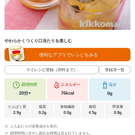
やわらかくつくり口当たりを楽しむ
便利なアプリでレシピをみる
マイレシピ登録（20件まで）
登録済一覧
調理時間
エネルギー
塩分
20分+
76kcal
0g
たんぱく質
脂質
食物繊維
糖質
野菜量
2.9g
0.2g
0.0g
4.5g
0.8g
※
１人あたりの栄養成分を表示。
※
調理時間に冷やし固める時間は含まれていません。