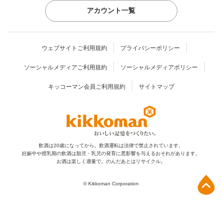
アカウント一覧
ウェブサイトご利用規約
プライバシーポリシー
ソーシャルメディアご利用規約
ソーシャルメディアポリシー
キッコーマン会員ご利用規約
サイトマップ
飲酒は20歳になってから。飲酒運転は法律で禁止されています。
妊娠中や授乳期の飲酒は胎児・乳児の発育に
悪影響を与えるおそれがあります。
お酒は楽しく適量で。のんだあとはリサイクル。
上部へ
© Kikkoman Corporation