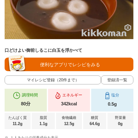
口どけよい御前しるこに白玉を浮かべて
便利なアプリでレシピをみる
マイレシピ登録（20件まで）
登録済一覧
調理時間
エネルギー
塩分
80分
342kcal
0.5g
たんぱく質
脂質
食物繊維
糖質
野菜量
11.2g
1.1g
12.5g
64.6g
0g
※
１人あたりの栄養成分を表示。