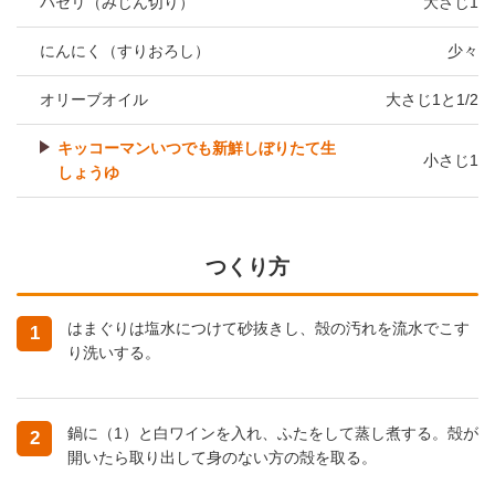
パセリ（みじん切り）
大さじ1
にんにく（すりおろし）
少々
オリーブオイル
大さじ1と1/2
キッコーマンいつでも新鮮しぼりたて生
小さじ1
しょうゆ
つくり方
はまぐりは塩水につけて砂抜きし、殻の汚れを流水でこす
1
り洗いする。
鍋に（1）と白ワインを入れ、ふたをして蒸し煮する。殻が
2
開いたら取り出して身のない方の殻を取る。