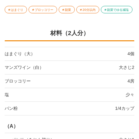
はまぐり
ブロッコリー
副菜
20分以内
副菜でゆる減塩
材料（2人分）
はまぐり（大）
4個
マンズワイン（白）
大さじ2
ブロッコリー
4房
塩
少々
パン粉
1/4カップ
（A）