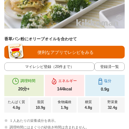
香草パン粉にオリーブオイルを合わせて
便利なアプリでレシピをみる
マイレシピ登録（20件まで）
登録済一覧
調理時間
エネルギー
塩分
20分+
144kcal
0.9g
たんぱく質
脂質
食物繊維
糖質
野菜量
4.0g
10.9g
1.9g
4.8g
32.4g
※
１人あたりの栄養成分を表示。
※
調理時間にはまぐりの砂抜き時間は含まれません。