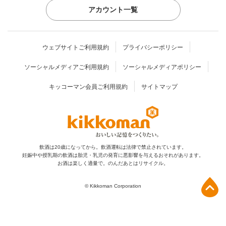
アカウント一覧
ウェブサイトご利用規約
プライバシーポリシー
ソーシャルメディアご利用規約
ソーシャルメディアポリシー
キッコーマン会員ご利用規約
サイトマップ
飲酒は20歳になってから。飲酒運転は法律で禁止されています。
妊娠中や授乳期の飲酒は胎児・乳児の発育に
悪影響を与えるおそれがあります。
お酒は楽しく適量で。のんだあとはリサイクル。
上部へ
© Kikkoman Corporation