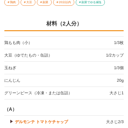
鶏肉
大豆
副菜
20分以内
副菜でゆる減塩
材料（2人分）
鶏もも肉（小）
1/3枚
大豆（ゆでたもの・缶詰）
1/2カップ
玉ねぎ
1/3個
にんじん
20g
グリーンピース（冷凍・または缶詰）
大さじ1
（A）
デルモンテ トマトケチャップ
大さじ2/3