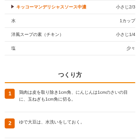
キッコーマンデリシャスソース中濃
小さじ2/3
水
1カップ
洋風スープの素（チキン）
小さじ1/4
塩
少々
つくり方
鶏肉は皮を取り除き1cm角、にんじんは1cmのさいの目
1
に、玉ねぎも1cm角に切る。
ゆで大豆は、水洗いをしておく。
2