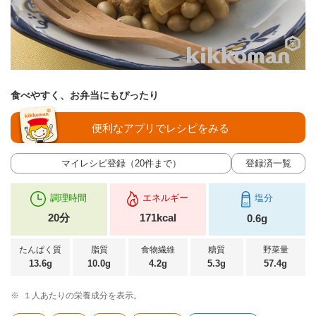
食べやすく、お弁当にもぴったり
便利なアプリでレシピをみる
マイレシピ登録（20件まで）
登録済一覧
調理時間
エネルギー
塩分
20分
171kcal
0.6g
たんぱく質
脂質
食物繊維
糖質
野菜量
13.6g
10.0g
4.2g
5.3g
57.4g
※
１人あたりの栄養成分を表示。