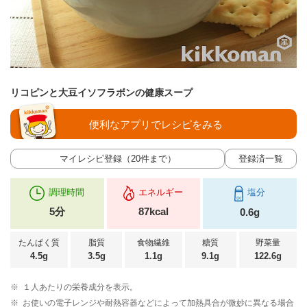
リコピンと大豆イソフラボンの健康スープ
便利なアプリでレシピをみる
マイレシピ登録（20件まで）
登録済一覧
調理時間
エネルギー
塩分
5分
87kcal
0.6g
たんぱく質
脂質
食物繊維
糖質
野菜量
4.5g
3.5g
1.1g
9.1g
122.6g
※
１人あたりの栄養成分を表示。
※
お使いの電子レンジや耐熱容器などによって加熱具合が微妙に異なる場合