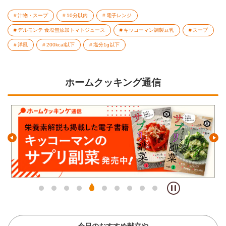
汁物・スープ
10分以内
電子レンジ
デルモンテ 食塩無添加トマトジュース
キッコーマン調製豆乳
スープ
洋風
200kcal以下
塩分1g以下
ホームクッキング通信
今日のおすすめ献立や