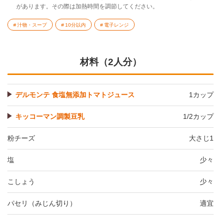
があります。その際は加熱時間を調節してください。
汁物・スープ
10分以内
電子レンジ
材料（2人分）
デルモンテ 食塩無添加トマトジュース
1カップ
キッコーマン調製豆乳
1/2カップ
粉チーズ
大さじ1
塩
少々
こしょう
少々
パセリ（みじん切り）
適宜