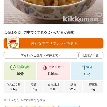
ほろほろと口の中でくずれるじゃがいもが美味
便利なアプリでレシピをみる
マイレシピ登録（20件まで）
登録済一覧
調理時間
エネルギー
塩分
10分
119kcal
1.2g
たんぱく質
脂質
食物繊維
糖質
野菜量
2.6g
0.1g
9.0g
22.7g
0g
※
１人あたりの栄養成分を表示。