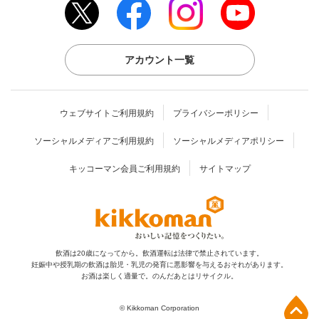
アカウント一覧
ウェブサイトご利用規約
プライバシーポリシー
ソーシャルメディアご利用規約
ソーシャルメディアポリシー
キッコーマン会員ご利用規約
サイトマップ
飲酒は20歳になってから。飲酒運転は法律で禁止されています。
妊娠中や授乳期の飲酒は胎児・乳児の発育に
悪影響を与えるおそれがあります。
お酒は楽しく適量で。のんだあとはリサイクル。
上部へ
© Kikkoman Corporation