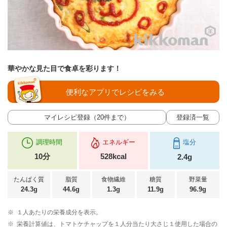
華やかな見た目で食卓を彩ります！
便利なアプリでレシピをみる
マイレシピ登録（20件まで）
登録済一覧
調理時間
エネルギー
塩分
10分
528kcal
2.4g
たんぱく質
脂質
食物繊維
糖質
野菜量
24.3g
44.6g
1.3g
11.9g
96.9g
※
１人あたりの栄養成分を表示。
※
栄養計算値は、トマトケチャップを１人分当たり大さじ１使用した場合の