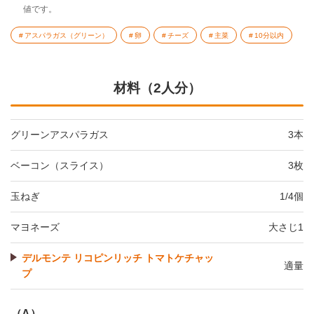
値です。
アスパラガス（グリーン）
卵
チーズ
主菜
10分以内
材料（2人分）
グリーンアスパラガス
3本
ベーコン（スライス）
3枚
玉ねぎ
1/4個
マヨネーズ
大さじ1
デルモンテ リコピンリッチ トマトケチャッ
適量
プ
（A）