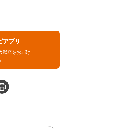
ピアプリ
め献立をお届け!
。