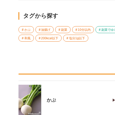
タグから探す
かぶ
油揚げ
副菜
10分以内
副菜でゆ
和風
200kcal以下
塩分1g以下
かぶ