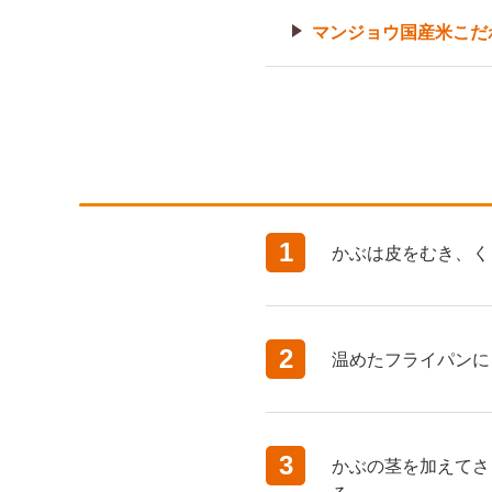
マンジョウ国産米こだ
1
かぶは皮をむき、く
2
温めたフライパンに
3
かぶの茎を加えてさ