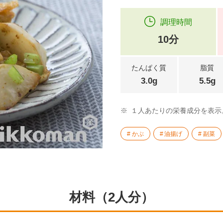
調理時間
10分
たんぱく質
脂質
3.0g
5.5g
※
１人あたりの栄養成分を表示
かぶ
油揚げ
副菜
材料（2人分）