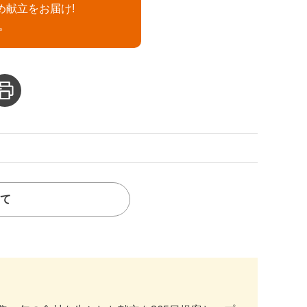
め献立をお届け!
。
て