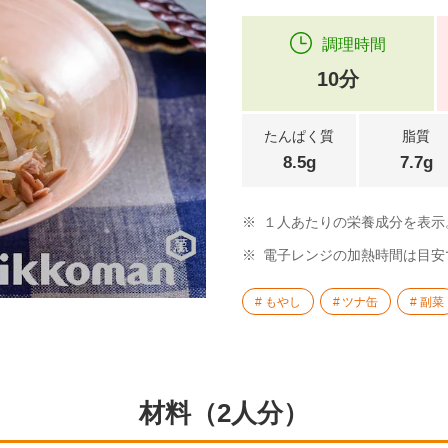
調理時間
10分
たんぱく質
脂質
8.5g
7.7g
※
１人あたりの栄養成分を表示
※
電子レンジの加熱時間は目安
もやし
ツナ缶
副菜
材料（2人分）