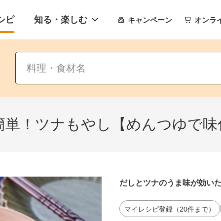
シピ
知る・楽しむ
キャンペーン
オンラ
簡単！ツナもやし【めんつゆで味
だしとツナのうま味が効い
マイレシピ登録（20件まで）