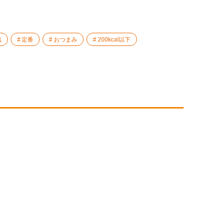
風
定番
おつまみ
200kcal以下