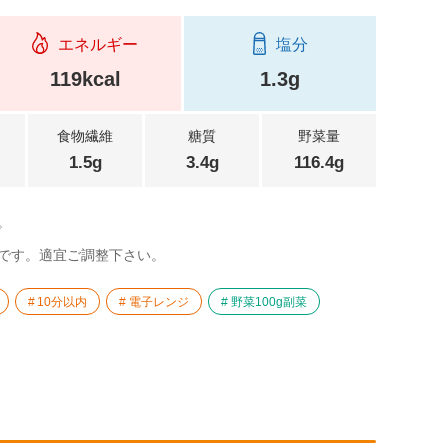
エネルギー
塩分
119kcal
1.3g
食物繊維
糖質
野菜量
1.5g
3.4g
116.4g
。
です。適宜ご調整下さい。
10分以内
電子レンジ
野菜100g副菜