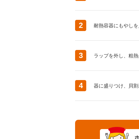
2
耐熱容器にもやしを
3
ラップを外し、粗熱
4
器に盛りつけ、貝割