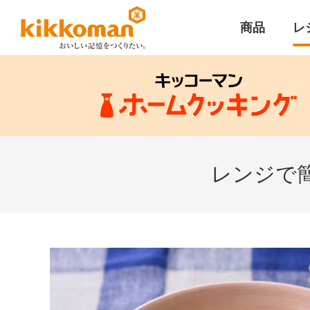
商品
レ
レンジで