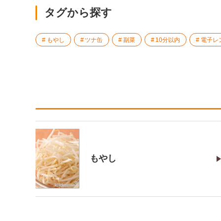
タグから探す
もやし
ツナ缶
副菜
10分以内
電子レ
もやし