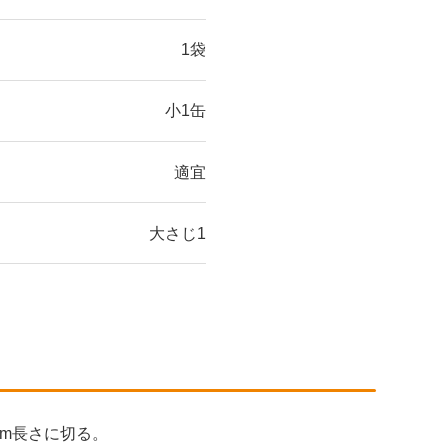
1袋
小1缶
適宜
大さじ1
m長さに切る。