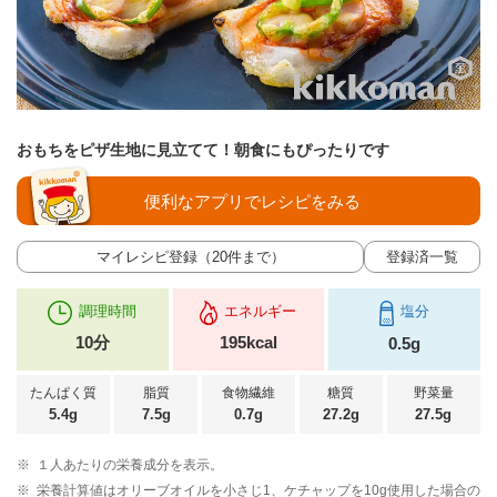
おもちをピザ生地に見立てて！朝食にもぴったりです
便利なアプリでレシピをみる
マイレシピ登録（20件まで）
登録済一覧
調理時間
エネルギー
塩分
10分
195kcal
0.5g
たんぱく質
脂質
食物繊維
糖質
野菜量
5.4g
7.5g
0.7g
27.2g
27.5g
※
１人あたりの栄養成分を表示。
※
栄養計算値はオリーブオイルを小さじ1、ケチャップを10g使用した場合の