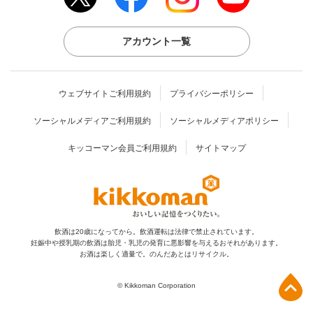
アカウント一覧
ウェブサイトご利用規約
プライバシーポリシー
ソーシャルメディアご利用規約
ソーシャルメディアポリシー
キッコーマン会員ご利用規約
サイトマップ
飲酒は20歳になってから。飲酒運転は法律で禁止されています。
妊娠中や授乳期の飲酒は胎児・乳児の発育に
悪影響を与えるおそれがあります。
お酒は楽しく適量で。のんだあとはリサイクル。
上部へ
© Kikkoman Corporation