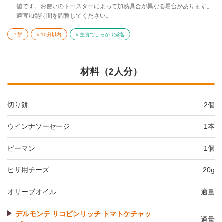
値です。お使いのトースターによって加熱具合が異なる場合があります。
適宜加熱時間を調整してください。
餅
10分以内
主食でしっかり減塩
材料（2人分）
切り餅
2個
ウインナソーセージ
1本
ピーマン
1個
ピザ用チーズ
20g
オリーブオイル
適量
デルモンテ リコピンリッチ トマトケチャッ
適量