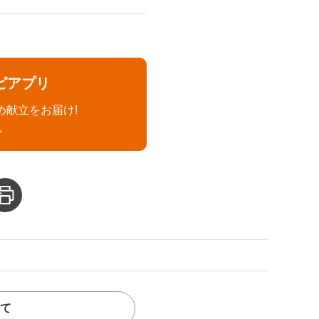
ピアプリ
め献立をお届け!
。
て