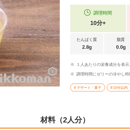
調理時間
10分+
たんぱく質
脂質
2.8g
0.0g
※
１人あたりの栄養成分を表示
※
調理時間にゼリーの冷やし時
デザート・菓子
10分以内
材料（2人分）