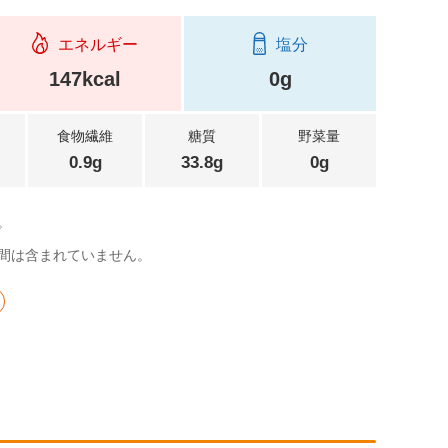
エネルギー
塩分
147kcal
0g
食物繊維
糖質
野菜量
0.9g
33.8g
0g
。
間は含まれていません。