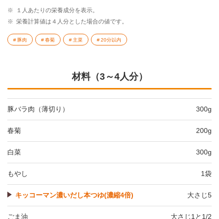
※
１人あたりの栄養成分を表示。
※
栄養計算値は４人分とした場合の値です。
豚肉
春菊
主菜
20分以内
材料（3～4人分）
豚バラ肉（薄切り）
300g
春菊
200g
白菜
300g
もやし
1袋
キッコーマン濃いだし本つゆ(濃縮4倍)
大さじ5
ごま油
大さじ1と1/2