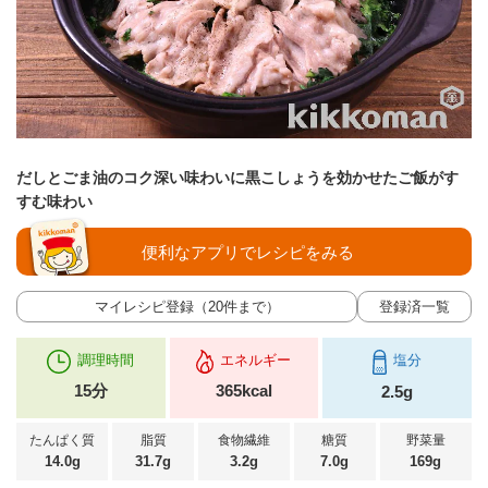
だしとごま油のコク深い味わいに黒こしょうを効かせたご飯がす
すむ味わい
便利なアプリでレシピをみる
マイレシピ登録（20件まで）
登録済一覧
調理時間
エネルギー
塩分
15分
365kcal
2.5g
たんぱく質
脂質
食物繊維
糖質
野菜量
14.0g
31.7g
3.2g
7.0g
169g