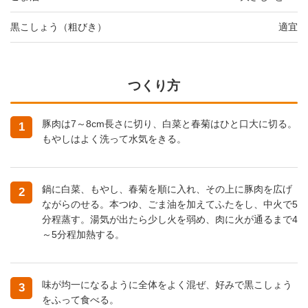
黒こしょう（粗びき）
適宜
つくり方
豚肉は7～8cm長さに切り、白菜と春菊はひと口大に切る。
1
もやしはよく洗って水気をきる。
鍋に白菜、もやし、春菊を順に入れ、その上に豚肉を広げ
2
ながらのせる。本つゆ、ごま油を加えてふたをし、中火で5
分程蒸す。湯気が出たら少し火を弱め、肉に火が通るまで4
～5分程加熱する。
味が均一になるように全体をよく混ぜ、好みで黒こしょう
3
をふって食べる。