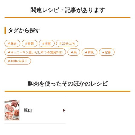
関連レシピ・記事があります
タグから探す
豚肉
春菊
主菜
20分以内
キッコーマン濃いだし本つゆ(濃縮4倍)
鍋
和風
定番
400kcal以下
豚肉を使ったそのほかのレシピ
豚肉