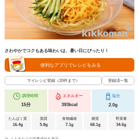
さわやかでコクもある味わいは、暑い日にぴったり！
便利なアプリでレシピをみる
マイレシピ登録（20件まで）
登録済一覧
調理時間
エネルギー
塩分
15分
393kcal
2.0g
たんぱく質
脂質
食物繊維
糖質
野菜量
16.4g
5.8g
7.1g
68.1g
34.6g
※
１人あたりの栄養成分を表示。