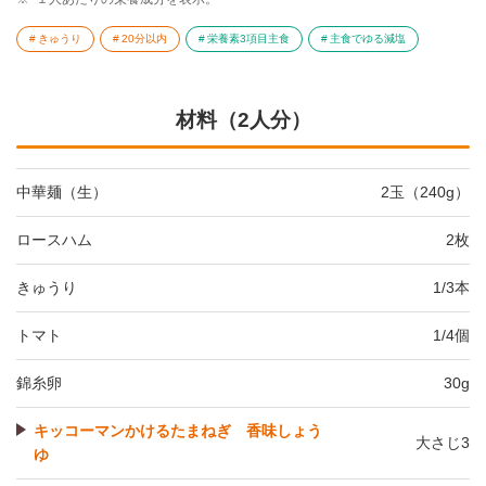
きゅうり
20分以内
栄養素3項目主食
主食でゆる減塩
材料（2人分）
中華麺（生）
2玉（240g）
ロースハム
2枚
きゅうり
1/3本
トマト
1/4個
錦糸卵
30g
キッコーマンかけるたまねぎ 香味しょう
大さじ3
ゆ