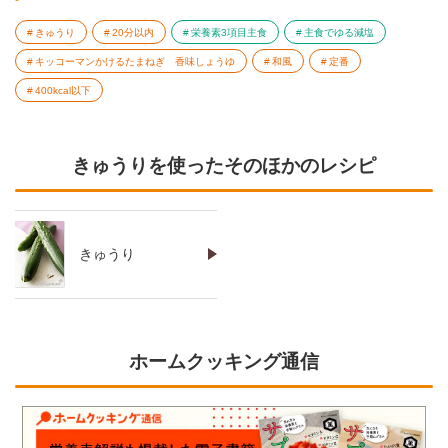
きゅうり
20分以内
栄養素3項目主食
主食でゆる減塩
キッコーマンかけるたまねぎ 香味しょうゆ
和風
定番
400kcal以下
きゅうりを使ったそのほかのレシピ
きゅうり
ホームクッキング通信