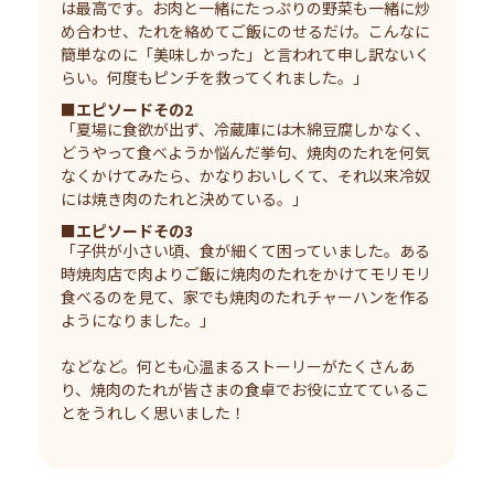
は最高です。お肉と一緒にたっぷりの野菜も一緒に炒
め合わせ、たれを絡めてご飯にのせるだけ。こんなに
簡単なのに「美味しかった」と言われて申し訳ないく
らい。何度もピンチを救ってくれました。」
■エピソードその2
「夏場に食欲が出ず、冷蔵庫には木綿豆腐しかなく、
どうやって食べようか悩んだ挙句、焼肉のたれを何気
なくかけてみたら、かなりおいしくて、それ以来冷奴
には焼き肉のたれと決めている。」
■エピソードその3
「子供が小さい頃、食が細くて困っていました。ある
時焼肉店で肉よりご飯に焼肉のたれをかけてモリモリ
食べるのを見て、家でも焼肉のたれチャーハンを作る
ようになりました。」
などなど。何とも心温まるストーリーがたくさんあ
り、焼肉のたれが皆さまの食卓でお役に立てているこ
とをうれしく思いました！