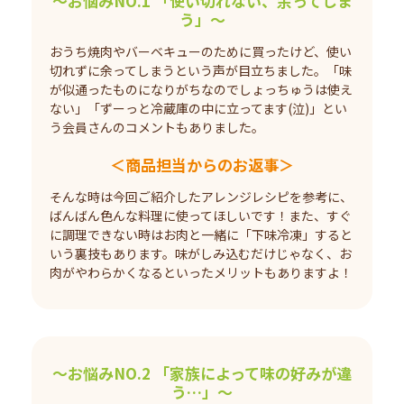
～お悩みNO.1 「使い切れない、余ってしま
う」～
おうち焼肉やバーベキューのために買ったけど、使い
切れずに余ってしまうという声が目立ちました。「味
が似通ったものになりがちなのでしょっちゅうは使え
ない」「ずーっと冷蔵庫の中に立ってます(泣)」とい
う会員さんのコメントもありました。
＜商品担当からのお返事＞
そんな時は今回ご紹介したアレンジレシピを参考に、
ばんばん色んな料理に使ってほしいです！また、すぐ
に調理できない時はお肉と一緒に「下味冷凍」すると
いう裏技もあります。味がしみ込むだけじゃなく、お
肉がやわらかくなるといったメリットもありますよ！
～お悩みNO.2 「家族によって味の好みが違
う…」～