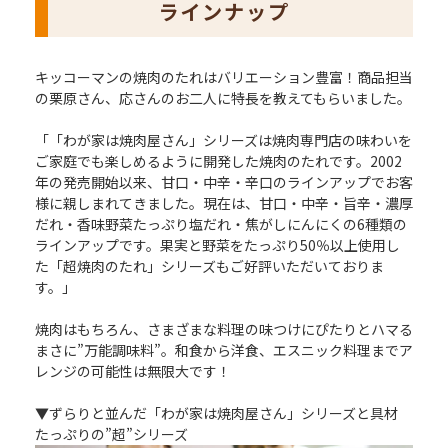
ラインナップ
キッコーマンの焼肉のたれはバリエーション豊富！商品担当
の栗原さん、応さんのお二人に特長を教えてもらいました。
「「わが家は焼肉屋さん」シリーズは焼肉専門店の味わいを
ご家庭でも楽しめるように開発した焼肉のたれです。2002
年の発売開始以来、甘口・中辛・辛口のラインアップでお客
様に親しまれてきました。現在は、甘口・中辛・旨辛・濃厚
だれ・香味野菜たっぷり塩だれ・焦がしにんにくの6種類の
ラインアップです。果実と野菜をたっぷり50％以上使用し
た「超焼肉のたれ」シリーズもご好評いただいておりま
す。」
焼肉はもちろん、さまざまな料理の味つけにぴたりとハマる
まさに”万能調味料”。和食から洋食、エスニック料理までア
レンジの可能性は無限大です！
▼ずらりと並んだ「わが家は焼肉屋さん」シリーズと具材
たっぷりの”超”シリーズ