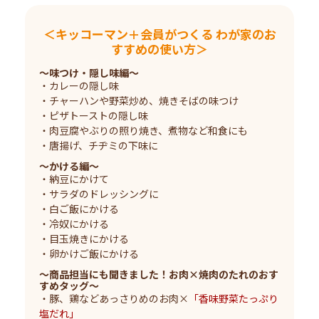
＜キッコーマン＋会員がつくる わが家のお
すすめの使い方＞
～味つけ・隠し味編～
・カレーの隠し味
・チャーハンや野菜炒め、焼きそばの味つけ
・ピザトーストの隠し味
・肉豆腐やぶりの照り焼き、煮物など和食にも
・唐揚げ、チヂミの下味に
～かける編～
・納豆にかけて
・サラダのドレッシングに
・白ご飯にかける
・冷奴にかける
・目玉焼きにかける
・卵かけご飯にかける
～商品担当にも聞きました！お肉×焼肉のたれのおす
すめタッグ～
・豚、鶏などあっさりめのお肉×
「香味野菜たっぷり
塩だれ」