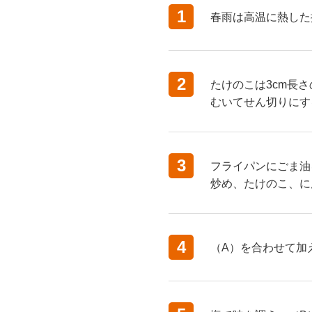
1
春雨は高温に熱した
2
たけのこは3cm長
むいてせん切りにす
3
フライパンにごま油
炒め、たけのこ、に
4
（A）を合わせて加