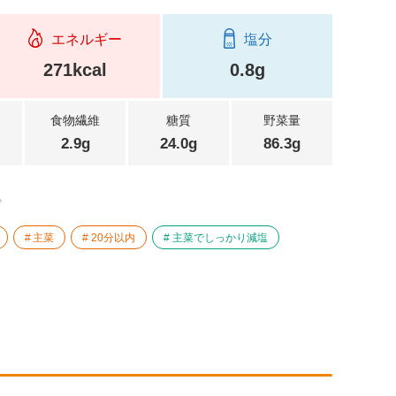
エネルギー
塩分
271kcal
0.8g
食物繊維
糖質
野菜量
2.9g
24.0g
86.3g
。
主菜
20分以内
主菜でしっかり減塩