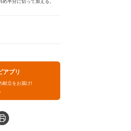
斜め半分に切って加える。
ピアプリ
め献立をお届け!
。