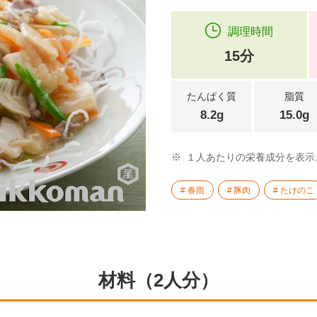
調理時間
15分
たんぱく質
脂質
8.2g
15.0g
※
１人あたりの栄養成分を表示
春雨
豚肉
たけのこ
材料（2人分）