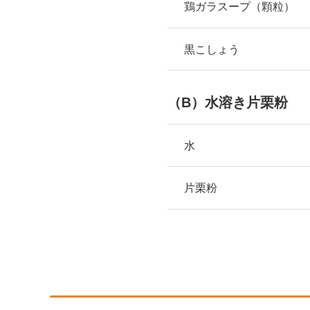
鶏ガラスープ（顆粒）
黒こしょう
（B）水溶き片栗粉
水
片栗粉