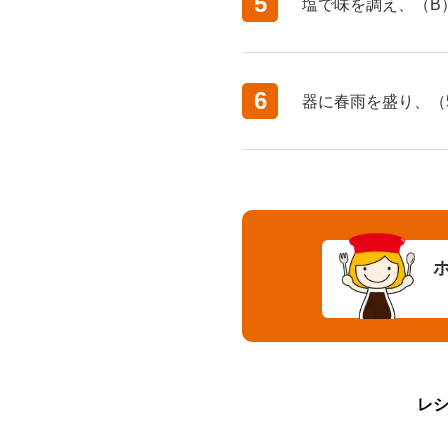
5
塩で味を調え、（B
6
器に春雨を盛り、（
レ