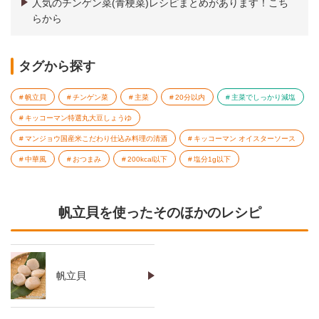
人気のチンゲン菜(青梗菜)レシピまとめがあります！こち
らから
タグから探す
帆立貝
チンゲン菜
主菜
20分以内
主菜でしっかり減塩
キッコーマン特選丸大豆しょうゆ
マンジョウ国産米こだわり仕込み料理の清酒
キッコーマン オイスターソース
中華風
おつまみ
200kcal以下
塩分1g以下
帆立貝を使ったそのほかのレシピ
帆立貝