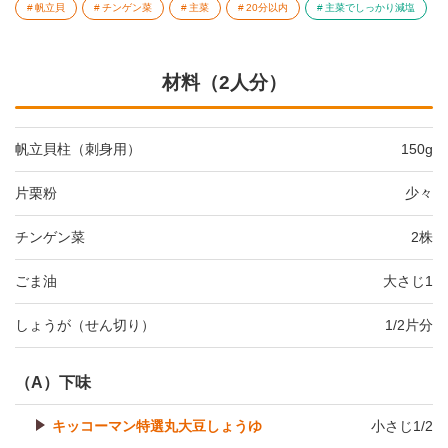
帆立貝
チンゲン菜
主菜
20分以内
主菜でしっかり減塩
材料（2人分）
帆立貝柱（刺身用）
150g
片栗粉
少々
チンゲン菜
2株
ごま油
大さじ1
しょうが（せん切り）
1/2片分
（A）下味
キッコーマン特選丸大豆しょうゆ
小さじ1/2