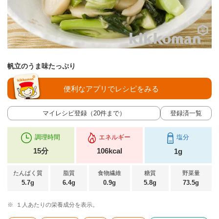
帆立のうま味たっぷり
便利なアプリでレシピをみる
マイレシピ登録（20件まで）
登録済一覧
調理時間
エネルギー
塩分
15分
106kcal
1g
たんぱく質
脂質
食物繊維
糖質
野菜量
5.7g
6.4g
0.9g
5.8g
73.5g
※
１人あたりの栄養成分を表示。