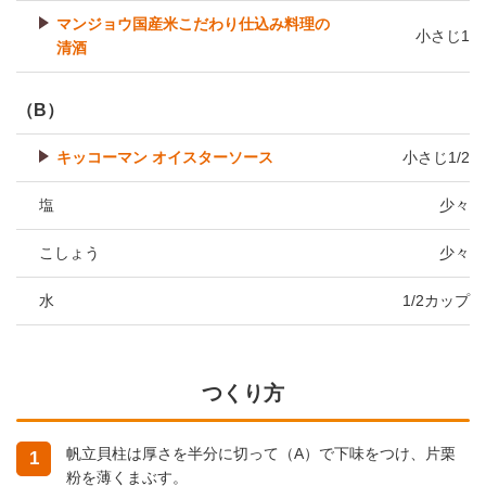
マンジョウ国産米こだわり仕込み料理の
小さじ1
清酒
（B）
キッコーマン オイスターソース
小さじ1/2
塩
少々
こしょう
少々
水
1/2カップ
つくり方
帆立貝柱は厚さを半分に切って（A）で下味をつけ、片栗
1
粉を薄くまぶす。