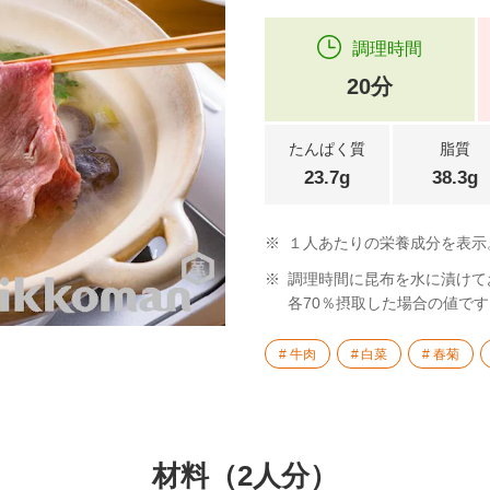
調理時間
20分
たんぱく質
脂質
23.7g
38.3g
※
１人あたりの栄養成分を表示
※
調理時間に昆布を水に漬けて
各70％摂取した場合の値です
牛肉
白菜
春菊
材料（2人分）