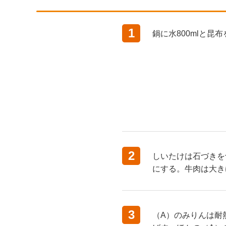
1
鍋に水800mlと昆
2
しいたけは石づきを
にする。牛肉は大き
3
（A）のみりんは耐