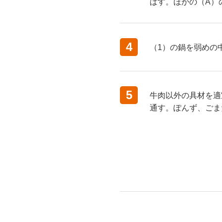
ばす。ほかの（A）
4
（1）の鍋を弱めの
5
牛肉以外の具材を適
通す。ぽんず、ごま