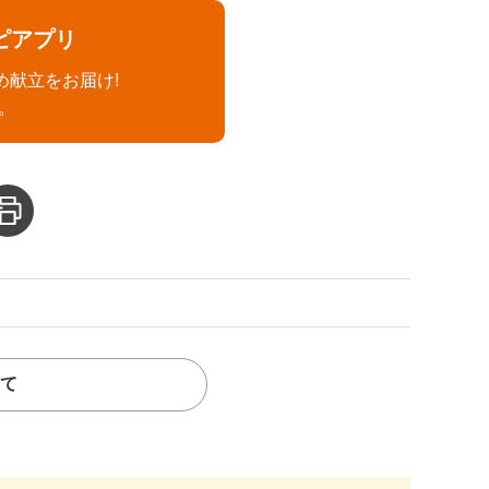
ピアプリ
め献立をお届け!
。
て