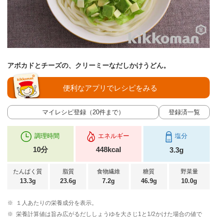
アボカドとチーズの、クリーミーなだしかけうどん。
便利なアプリでレシピをみる
マイレシピ登録（20件まで）
登録済一覧
調理時間
エネルギー
塩分
10分
448kcal
3.3g
たんぱく質
脂質
食物繊維
糖質
野菜量
13.3g
23.6g
7.2g
46.9g
10.0g
※
１人あたりの栄養成分を表示。
※
栄養計算値は旨み広がるだししょうゆを大さじ1と1/2かけた場合の値で