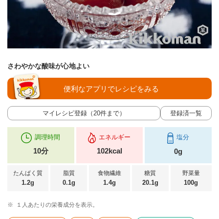
さわやかな酸味が心地よい
便利なアプリでレシピをみる
マイレシピ登録（20件まで）
登録済一覧
調理時間
エネルギー
塩分
10分
102kcal
0g
たんぱく質
脂質
食物繊維
糖質
野菜量
1.2g
0.1g
1.4g
20.1g
100g
※
１人あたりの栄養成分を表示。