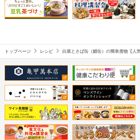
トップページ
レシピ
白菜とさば缶（鯖缶）の簡単煮物【人