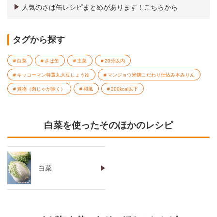
人気のさば缶レシピまとめがあります！こちらから
タグから探す
白菜
さば缶
主菜
20分以内
キッコーマン特選丸大豆しょうゆ
マンジョウ米麹こだわり仕込み本みりん
煮物（肉じゃが除く）
和風
200kcal以下
白菜を使ったそのほかのレシピ
白菜