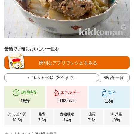
缶詰で手軽においしい一皿を
便利なアプリでレシピをみる
マイレシピ登録（20件まで）
登録済一覧
調理時間
エネルギー
塩分
15分
162kcal
1.8g
たんぱく質
脂質
食物繊維
糖質
野菜量
16.5g
7.6g
1.4g
7.1g
98g
※
１人あたりの栄養成分を表示。