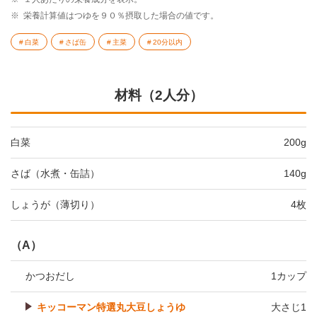
※
栄養計算値はつゆを９０％摂取した場合の値です。
白菜
さば缶
主菜
20分以内
材料（2人分）
白菜
200g
さば（水煮・缶詰）
140g
しょうが（薄切り）
4枚
（A）
かつおだし
1カップ
キッコーマン特選丸大豆しょうゆ
大さじ1