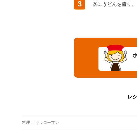
3
器にうどんを盛り、
レ
料理
キッコーマン