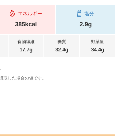
エネルギー
塩分
385kcal
2.9g
食物繊維
糖質
野菜量
17.7g
32.4g
34.4g
。
摂取した場合の値です。