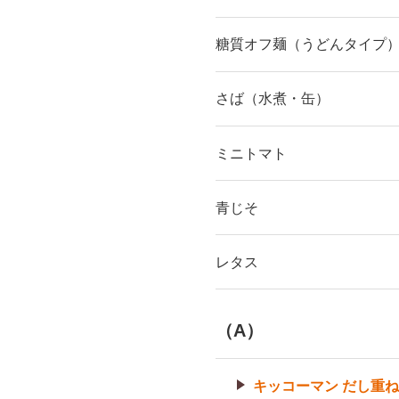
糖質オフ麺（うどんタイプ
さば（水煮・缶）
ミニトマト
青じそ
レタス
（A）
キッコーマン だし重ね