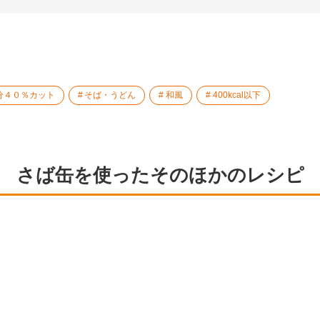
塩分４０％カット
そば・うどん
和風
400kcal以下
さば缶を使ったそのほかのレシピ