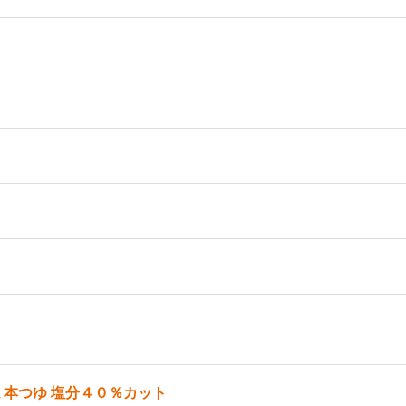
）
 本つゆ 塩分４０％カット