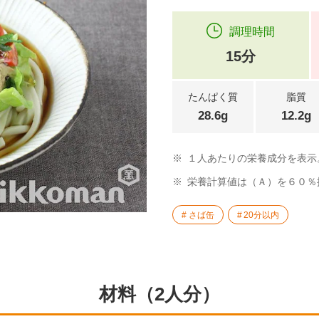
調理時間
15分
たんぱく質
脂質
28.6g
12.2g
※
１人あたりの栄養成分を表示
※
栄養計算値は（Ａ）を６０％
さば缶
20分以内
材料（2人分）