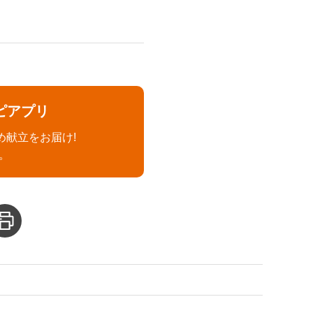
ピアプリ
め献立をお届け!
。