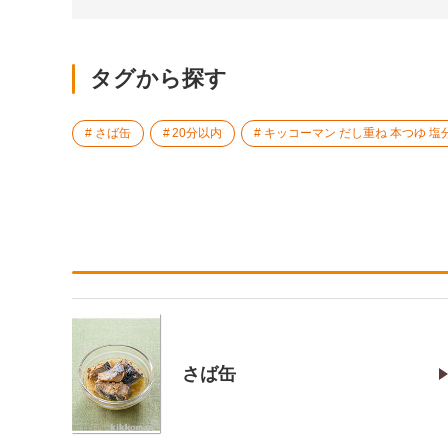
タグから探す
さば缶
20分以内
キッコーマン だし重ね 本つゆ 
さば缶