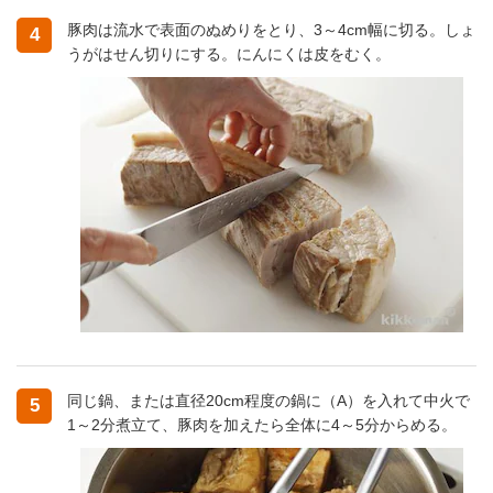
豚肉は流水で表面のぬめりをとり、3～4cm幅に切る。しょ
4
うがはせん切りにする。にんにくは皮をむく。
同じ鍋、または直径20cm程度の鍋に（A）を入れて中火で
5
1～2分煮立て、豚肉を加えたら全体に4～5分からめる。