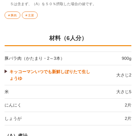
５は含まず、（A）を５０％摂取した場合の値です。
豚肉
主菜
材料（6人分）
豚バラ肉（かたまり・2～3本）
900g
キッコーマンいつでも新鮮しぼりたて生し
大さじ2
ょうゆ
米
大さじ5
にんにく
2片
しょうが
2片
（A）煮汁