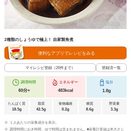
2種類のしょうゆで極上！ 自家製角煮
便利なアプリでレシピをみる
マイレシピ登録（20件まで）
登録済一覧
調理時間
エネルギー
塩分
60分+
483kcal
1.8g
たんぱく質
脂質
食物繊維
糖質
野菜量
18.5g
42.5g
0.2g
8.6g
3.3g
※
１人あたりの栄養成分を表示。
※
調理時間におき時間、ゆで時間は含まれません。■栄養計算値は米大さじ