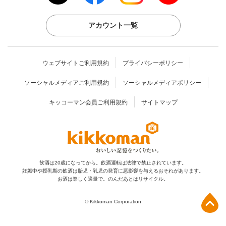
アカウント一覧
ウェブサイトご利用規約
プライバシーポリシー
ソーシャルメディアご利用規約
ソーシャルメディアポリシー
キッコーマン会員ご利用規約
サイトマップ
飲酒は20歳になってから。飲酒運転は法律で禁止されています。
妊娠中や授乳期の飲酒は胎児・乳児の発育に
悪影響を与えるおそれがあります。
お酒は楽しく適量で。のんだあとはリサイクル。
上部へ
© Kikkoman Corporation