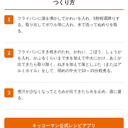
つくり方
フライパンに湯を沸かしてかれいを入れ、5秒程霜降りす
1
る。取り出してボウル等に入れ、水で洗ってぬめりを取
る。
フライパンにすき焼きのたれ、かれい、ごぼう、しょうが
2
を入れ、かぶるくらいまで水を加えて中火にかけ、あくが
出てきたら取り除く。ねぎを加えて落としぶた（またはア
ルミホイル）をして、弱めの中火で10～15分程煮る。
煮汁が少なくなってとろみが出てきたら火を止め、器に盛
3
る。
キッコーマン公式レシピアプリ