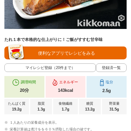
たれ１本で本格的な仕上がりに！ご飯がすすむ甘辛味
便利なアプリでレシピをみる
マイレシピ登録（20件まで）
登録済一覧
調理時間
エネルギー
塩分
20分
143kcal
2.5g
たんぱく質
脂質
食物繊維
糖質
野菜量
19.2g
1.3g
1.7g
13.2g
31.5g
※
１人あたりの栄養成分を表示。
※
栄養計算値は煮汁をを６０％摂取した場合の値です。