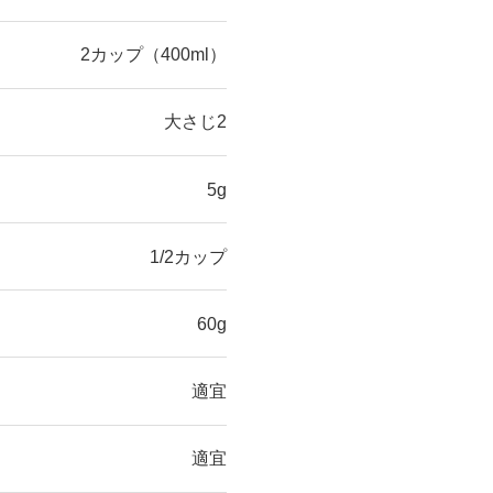
2カップ（400ml）
大さじ2
5g
1/2カップ
60g
適宜
適宜