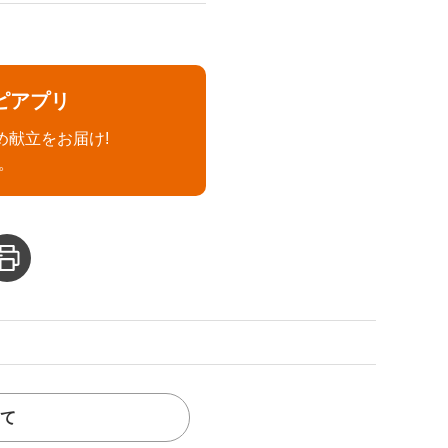
ピアプリ
め献立をお届け!
。
て