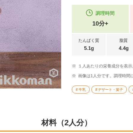
調理時間
10分+
たんぱく質
脂質
5.1g
4.4g
※
１人あたりの栄養成分を表示
※
画像は1人分です。調理時間
牛乳
デザート・菓子
材料（2人分）