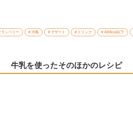
クランベリー
洋風
デザート
ドリンク
400kcal以下
牛乳を使ったそのほかのレシピ