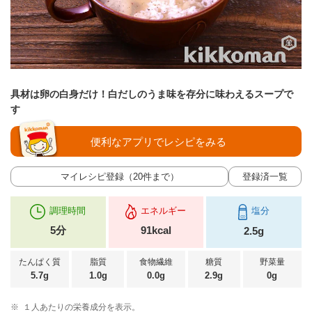
具材は卵の白身だけ！白だしのうま味を存分に味わえるスープで
す
便利なアプリでレシピをみる
マイレシピ登録（20件まで）
登録済一覧
調理時間
エネルギー
塩分
5分
91kcal
2.5g
たんぱく質
脂質
食物繊維
糖質
野菜量
5.7g
1.0g
0.0g
2.9g
0g
※
１人あたりの栄養成分を表示。