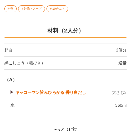
卵
汁物・スープ
10分以内
材料（2人分）
卵白
2個分
黒こしょう（粗びき）
適量
（A）
キッコーマン旨みひろがる 香り白だし
大さじ3
水
360ml
つくり方