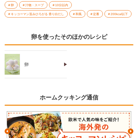
卵
汁物・スープ
10分以内
キッコーマン旨みひろがる 香り白だし
和風
定番
200kcal以下
卵を使ったそのほかのレシピ
卵
ホームクッキング通信