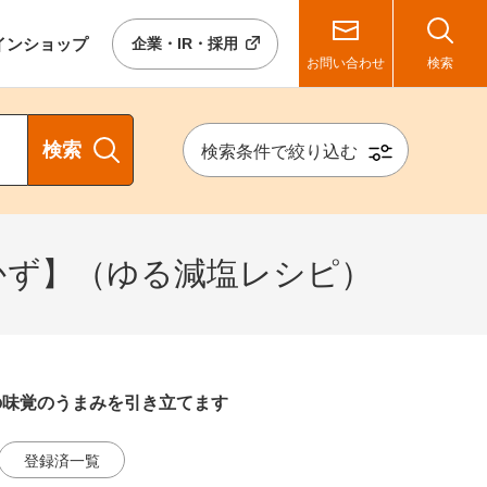
イン
ショップ
企業・IR・採用
お問い合わせ
検索
検索
検索条件で絞り込む
かず】（ゆる減塩レシピ）
の味覚のうまみを引き立てます
登録済一覧