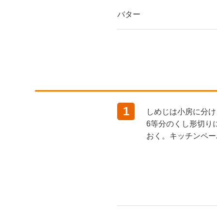
バター
1
しめじは小房に分け
6等分のくし形切り
おく。キッチンペー