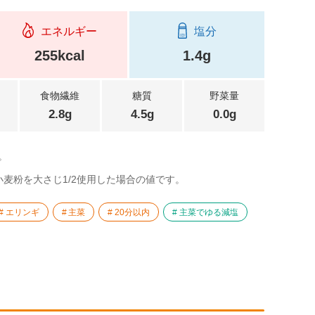
エネルギー
塩分
255kcal
1.4g
食物繊維
糖質
野菜量
2.8g
4.5g
0.0g
。
麦粉を大さじ1/2使用した場合の値です。
エリンギ
主菜
20分以内
主菜でゆる減塩