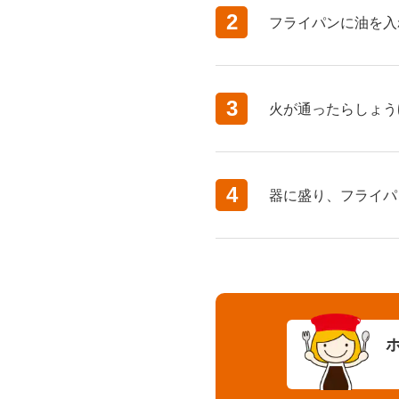
2
フライパンに油を入
3
火が通ったらしょう
4
器に盛り、フライパ