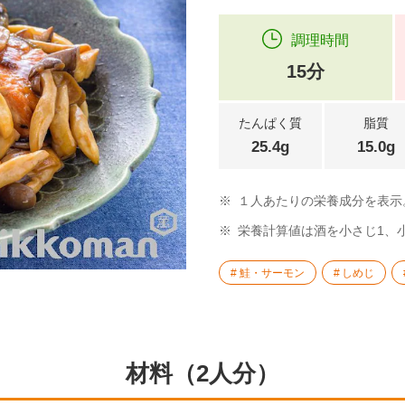
調理時間
15分
たんぱく質
脂質
25.4g
15.0g
※
１人あたりの栄養成分を表示
※
栄養計算値は酒を小さじ1、小
鮭・サーモン
しめじ
材料（2人分）