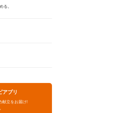
める。
ピアプリ
め献立をお届け!
。